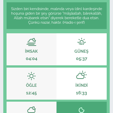
Sizden biri kendisinde, malında veya (din) kardeşinde
hoşuna giden bir şey görürse "mâşâallah, bârekallâh,
Allah mübarek etsin" diyerek bereketle dua etsin.
Çünkü nazar, haktır. (Hadis-i şerif)
İMSAK
GÜNEŞ
04:04
05:37
ÖĞLE
İKINDI
12:45
16:33