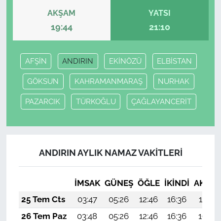
AKŞAM
YATSI
19:44
21:10
AFŞİN
ANDIRIN
EKİNÖZÜ
ELBİSTAN
GÖKSUN
KAHRAMANMARAŞ
NURHAK
PAZARCIK
TÜRKOĞLU
ÇAĞLAYANCERİT
ANDIRIN AYLIK NAMAZ VAKITLERI
İMSAK
GÜNEŞ
ÖĞLE
İKINDI
AKŞA
25 Tem Cts
03:47
05:26
12:46
16:36
19:57
26 Tem Paz
03:48
05:26
12:46
16:36
19:56