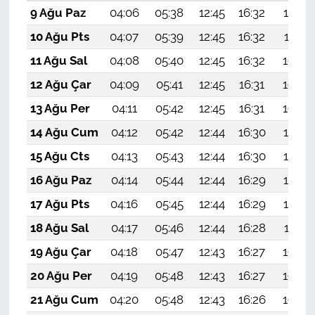
9 Ağu Paz
04:06
05:38
12:45
16:32
19:42
10 Ağu Pts
04:07
05:39
12:45
16:32
19:41
11 Ağu Sal
04:08
05:40
12:45
16:32
19:40
12 Ağu Çar
04:09
05:41
12:45
16:31
19:39
13 Ağu Per
04:11
05:42
12:45
16:31
19:38
14 Ağu Cum
04:12
05:42
12:44
16:30
19:37
15 Ağu Cts
04:13
05:43
12:44
16:30
19:35
16 Ağu Paz
04:14
05:44
12:44
16:29
19:34
17 Ağu Pts
04:16
05:45
12:44
16:29
19:33
18 Ağu Sal
04:17
05:46
12:44
16:28
19:31
19 Ağu Çar
04:18
05:47
12:43
16:27
19:30
20 Ağu Per
04:19
05:48
12:43
16:27
19:29
21 Ağu Cum
04:20
05:48
12:43
16:26
19:28