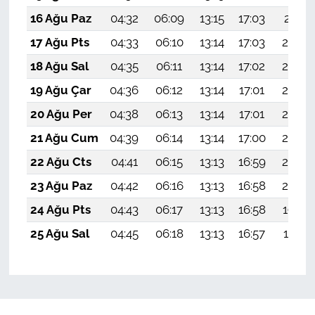
16 Ağu Paz
04:32
06:09
13:15
17:03
20:11
17 Ağu Pts
04:33
06:10
13:14
17:03
20:09
18 Ağu Sal
04:35
06:11
13:14
17:02
20:08
19 Ağu Çar
04:36
06:12
13:14
17:01
20:06
20 Ağu Per
04:38
06:13
13:14
17:01
20:05
21 Ağu Cum
04:39
06:14
13:14
17:00
20:03
22 Ağu Cts
04:41
06:15
13:13
16:59
20:02
23 Ağu Paz
04:42
06:16
13:13
16:58
20:00
24 Ağu Pts
04:43
06:17
13:13
16:58
19:59
25 Ağu Sal
04:45
06:18
13:13
16:57
19:57