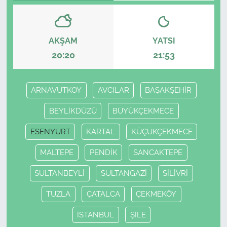
AKŞAM
YATSI
20:20
21:53
ARNAVUTKOY
AVCILAR
BAŞAKŞEHİR
BEYLİKDÜZÜ
BÜYÜKÇEKMECE
ESENYURT
KARTAL
KÜÇÜKÇEKMECE
MALTEPE
PENDİK
SANCAKTEPE
SULTANBEYLİ
SULTANGAZİ
SİLİVRİ
TUZLA
ÇATALCA
ÇEKMEKÖY
İSTANBUL
ŞİLE