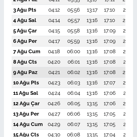
3 Ağu Pts
04:12
05:56
13:17
17:10
20:27
4 Ağu Sal
04:14
05:57
13:16
17:10
20:26
5 Ağu Çar
04:15
05:58
13:16
17:09
20:25
6 Ağu Per
04:17
05:59
13:16
17:09
20:24
7 Ağu Cum
04:18
06:00
13:16
17:08
20:23
8 Ağu Cts
04:20
06:01
13:16
17:08
20:21
9 Ağu Paz
04:21
06:02
13:16
17:08
20:20
10 Ağu Pts
04:23
06:03
13:16
17:07
20:19
11 Ağu Sal
04:24
06:04
13:16
17:06
20:17
12 Ağu Çar
04:26
06:05
13:15
17:06
20:16
13 Ağu Per
04:27
06:06
13:15
17:05
20:15
14 Ağu Cum
04:29
06:07
13:15
17:05
20:13
15 Ağu Cts
04:30
06:08
13:15
17:04
20:12