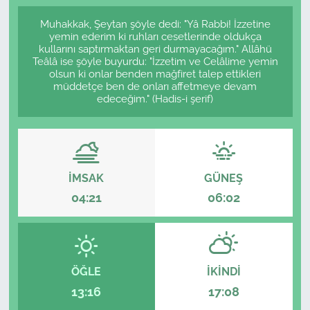
Muhakkak, Şeytan şöyle dedi: "Yâ Rabbi! İzzetine
yemin ederim ki ruhları cesetlerinde oldukça
kullarını saptırmaktan geri durmayacağım." Allâhü
Teâlâ ise şöyle buyurdu: "İzzetim ve Celâlime yemin
olsun ki onlar benden mağfiret talep ettikleri
müddetçe ben de onları affetmeye devam
edeceğim." (Hadis-i şerif)
İMSAK
GÜNEŞ
04:21
06:02
ÖĞLE
İKINDI
13:16
17:08