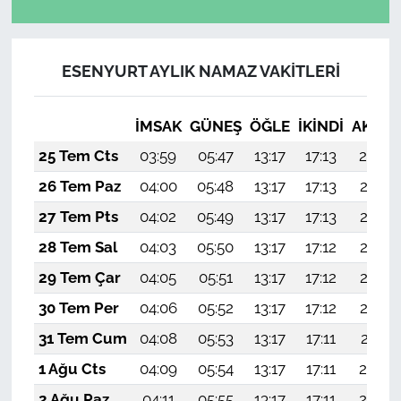
ESENYURT AYLIK NAMAZ VAKITLERI
İMSAK
GÜNEŞ
ÖĞLE
İKINDI
AKŞA
25 Tem Cts
03:59
05:47
13:17
17:13
20:36
26 Tem Paz
04:00
05:48
13:17
17:13
20:35
27 Tem Pts
04:02
05:49
13:17
17:13
20:35
28 Tem Sal
04:03
05:50
13:17
17:12
20:34
29 Tem Çar
04:05
05:51
13:17
17:12
20:33
30 Tem Per
04:06
05:52
13:17
17:12
20:32
31 Tem Cum
04:08
05:53
13:17
17:11
20:31
1 Ağu Cts
04:09
05:54
13:17
17:11
20:29
2 Ağu Paz
04:11
05:55
13:17
17:11
20:28