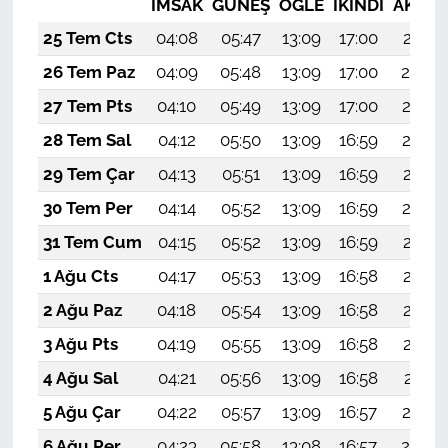
İMSAK
GÜNEŞ
ÖĞLE
İKINDI
AKŞA
25 Tem Cts
04:08
05:47
13:09
17:00
20:21
26 Tem Paz
04:09
05:48
13:09
17:00
20:20
27 Tem Pts
04:10
05:49
13:09
17:00
20:19
28 Tem Sal
04:12
05:50
13:09
16:59
20:18
29 Tem Çar
04:13
05:51
13:09
16:59
20:17
30 Tem Per
04:14
05:52
13:09
16:59
20:16
31 Tem Cum
04:15
05:52
13:09
16:59
20:15
1 Ağu Cts
04:17
05:53
13:09
16:58
20:14
2 Ağu Paz
04:18
05:54
13:09
16:58
20:13
3 Ağu Pts
04:19
05:55
13:09
16:58
20:12
4 Ağu Sal
04:21
05:56
13:09
16:58
20:11
5 Ağu Çar
04:22
05:57
13:09
16:57
20:10
6 Ağu Per
04:23
05:58
13:08
16:57
20:09