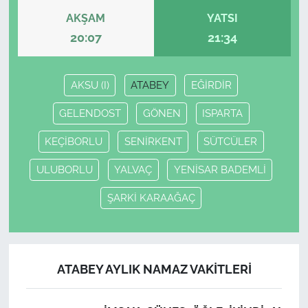
AKŞAM
YATSI
20:07
21:34
AKSU (I)
ATABEY
EĞİRDİR
GELENDOST
GÖNEN
ISPARTA
KEÇİBORLU
SENİRKENT
SÜTCÜLER
ULUBORLU
YALVAÇ
YENİSAR BADEMLİ
ŞARKİ KARAAĞAÇ
ATABEY AYLIK NAMAZ VAKITLERI