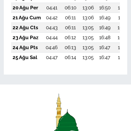
20 Ağu Per
04:41
06:10
13:06
16:50
19:52
21 Ağu Cum
04:42
06:11
13:06
16:49
19:51
22 Ağu Cts
04:43
06:11
13:05
16:49
19:50
23 Ağu Paz
04:44
06:12
13:05
16:48
19:48
24 Ağu Pts
04:46
06:13
13:05
16:47
19:47
25 Ağu Sal
04:47
06:14
13:05
16:47
19:45