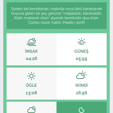
Sizden biri kendisinde, malında veya (din) kardeşinde
hoşuna giden bir şey görürse "mâşâallah, bârekallâh,
Allah mübarek etsin" diyerek bereketle dua etsin.
Çünkü nazar, haktır. (Hadis-i şerif)
İMSAK
GÜNEŞ
04:26
05:59
ÖĞLE
İKINDI
13:08
16:56