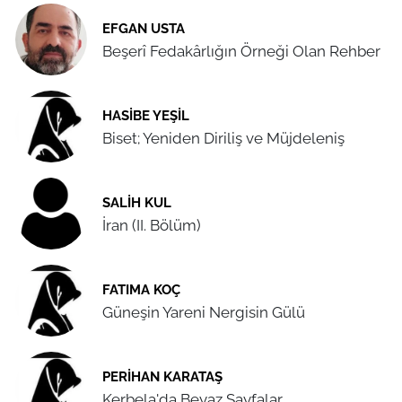
EFGAN USTA
Beşerî Fedakârlığın Örneği Olan Rehber
HASIBE YEŞIL
Biset; Yeniden Diriliş ve Müjdeleniş
SALIH KUL
İran (II. Bölüm)
FATIMA KOÇ
Güneşin Yareni Nergisin Gülü
PERIHAN KARATAŞ
Kerbela'da Beyaz Sayfalar