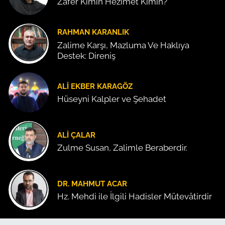
Zafer Kimin Hezimet Kimin?
RAHMAN KARANLIK
Zalime Karşı, Mazluma Ve Haklıya
Destek: Direniş
ALI EKBER KARAGÖZ
Hüseyni Kalpler ve Şehadet
ALI ÇALAR
Zulme Susan, Zalimle Beraberdir.
DR. MAHMUT ACAR
Hz. Mehdi ile İlgili Hadisler Mütevâtirdir