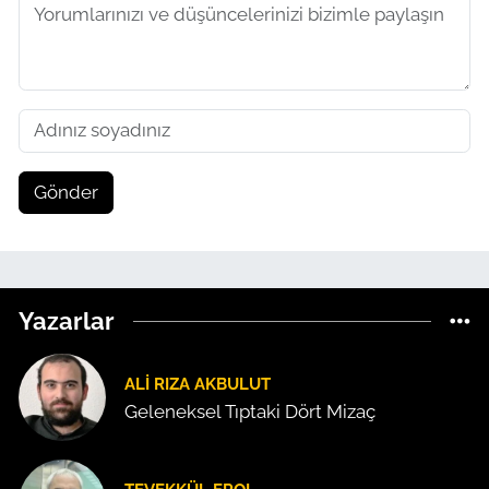
Gönder
Yazarlar
ALI RIZA AKBULUT
Geleneksel Tıptaki Dört Mizaç