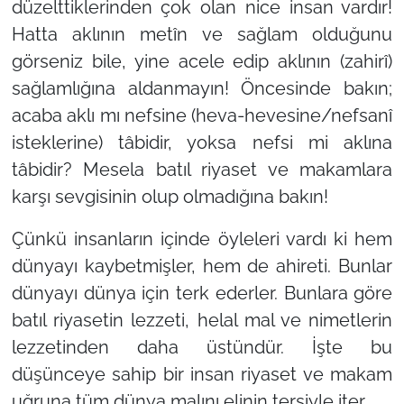
düzelttiklerinden çok olan nice insan vardır!
Hatta aklının metîn ve sağlam olduğunu
görseniz bile, yine acele edip aklının (zahirî)
sağlamlığına aldanmayın! Öncesinde bakın;
acaba aklı mı nefsine (heva-hevesine/nefsanî
isteklerine) tâbidir, yoksa nefsi mi aklına
tâbidir? Mesela batıl riyaset ve makamlara
karşı sevgisinin olup olmadığına bakın!
Çünkü insanların içinde öyleleri vardı ki hem
dünyayı kaybetmişler, hem de ahireti. Bunlar
dünyayı dünya için terk ederler. Bunlara göre
batıl riyasetin lezzeti, helal mal ve nimetlerin
lezzetinden daha üstündür. İşte bu
düşünceye sahip bir insan riyaset ve makam
uğruna tüm dünya malını elinin tersiyle iter.