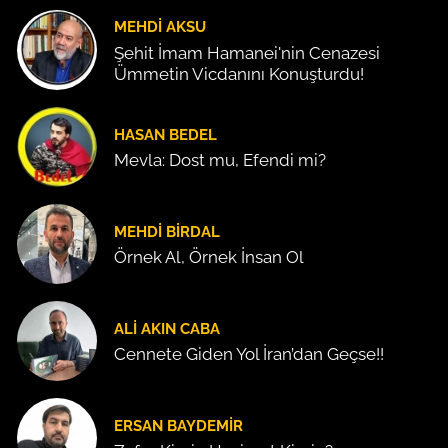
MEHDI AKSU
Şehit İmam Hamanei'nin Cenazesi
Ümmetin Vicdanını Konuşturdu!
HASAN BEDEL
Mevla: Dost mu, Efendi mi?
MEHDI BIRDAL
Örnek Al, Örnek İnsan Ol
ALI AKIN CABA
Cennete Giden Yol İran’dan Geçse!!
ERSAN BAYDEMIR