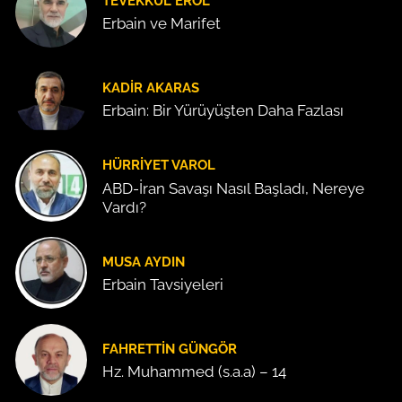
TEVEKKÜL EROL
Erbain ve Marifet
KADIR AKARAS
Erbain: Bir Yürüyüşten Daha Fazlası
HÜRRIYET VAROL
ABD-İran Savaşı Nasıl Başladı, Nereye
Vardı?
MUSA AYDIN
Erbain Tavsiyeleri
FAHRETTIN GÜNGÖR
Hz. Muhammed (s.a.a) – 14