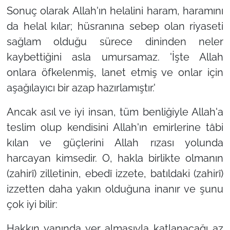
Sonuç olarak Allah'ın helalini haram, haramını
da helal kılar; hüsranına sebep olan riyaseti
sağlam olduğu sürece dininden neler
kaybettiğini asla umursamaz.
'İşte Allah
onlara öfkelenmiş, lanet etmiş ve onlar için
aşağılayıcı bir azap hazırlamıştır.'
Ancak asıl ve iyi insan, tüm benliğiyle Allah'a
teslim olup kendisini Allah'ın emirlerine tâbi
kılan ve güçlerini Allah rızası yolunda
harcayan kimsedir. O, hakla birlikte olmanın
(zahirî) zilletinin, ebedî izzete, batıldaki (zahirî)
izzetten daha yakın olduğuna inanır ve şunu
çok iyi bilir:
Hakkın yanında yer almasıyla katlanacağı az