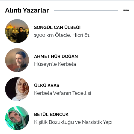
Alıntı Yazarlar
SONGÜL CAN ÜLBEĞI
1900 km Ötede, Hicrî 61
AHMET HÜR DOĞAN
Hüseyn’le Kerbela
ÜLKÜ ARAS
Kerbela Vefa’nın Tecellisi
BETÜL BONCUK
Kişilik Bozukluğu ve Narsistik Yapı