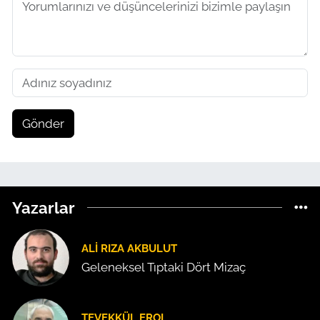
Gönder
Yazarlar
ALI RIZA AKBULUT
Geleneksel Tıptaki Dört Mizaç
TEVEKKÜL EROL