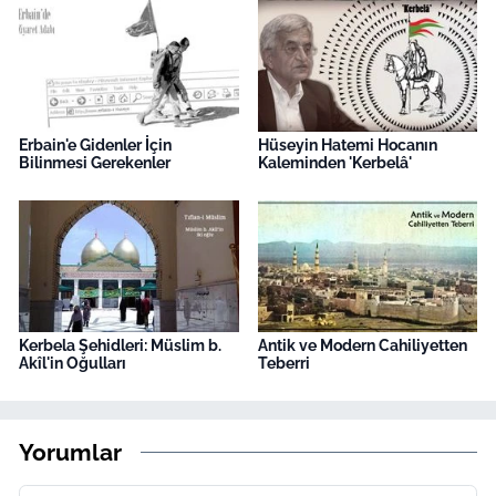
Erbain'e Gidenler İçin
Hüseyin Hatemi Hocanın
Bilinmesi Gerekenler
Kaleminden 'Kerbelâ'
Kerbela Şehidleri: Müslim b.
Antik ve Modern Cahiliyetten
Akîl'in Oğulları
Teberri
Yorumlar