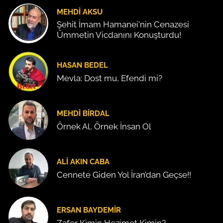
MEHDI AKSU
Şehit İmam Hamanei'nin Cenazesi
Ümmetin Vicdanını Konuşturdu!
HASAN BEDEL
Mevla: Dost mu, Efendi mi?
MEHDI BIRDAL
Örnek Al, Örnek İnsan Ol
ALI AKIN CABA
Cennete Giden Yol İran’dan Geçse!!
ERSAN BAYDEMIR
Zafer Kimin Hezimet Kimin?