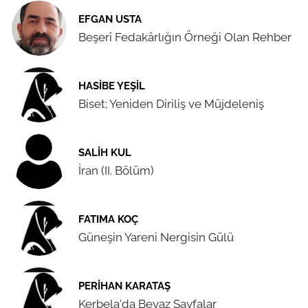
EFGAN USTA
Beşerî Fedakârlığın Örneği Olan Rehber
HASIBE YEŞIL
Biset; Yeniden Diriliş ve Müjdeleniş
SALIH KUL
İran (II. Bölüm)
FATIMA KOÇ
Güneşin Yareni Nergisin Gülü
PERIHAN KARATAŞ
Kerbela'da Beyaz Sayfalar