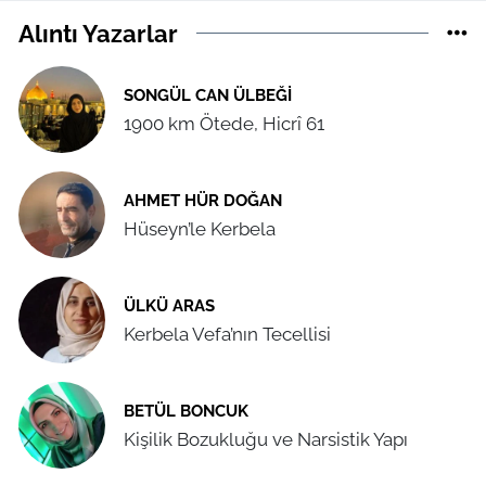
Alıntı Yazarlar
SONGÜL CAN ÜLBEĞI
1900 km Ötede, Hicrî 61
AHMET HÜR DOĞAN
Hüseyn’le Kerbela
ÜLKÜ ARAS
Kerbela Vefa’nın Tecellisi
BETÜL BONCUK
Kişilik Bozukluğu ve Narsistik Yapı