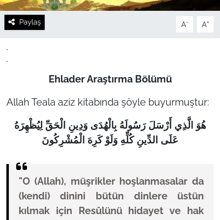
Paylaş
-
+
A
A
.
.
Ehlader Araştırma Bölümü
Allah Teala aziz kitabında şöyle buyurmuştur:
هُوَ الَّذِي أَرْسَلَ رَسُولَهُ بِالْهُدَى وَدِينِ الْحَقِّ لِيُظْهِرَهُ
عَلَى الدِّينِ كُلِّهِ وَلَوْ كَرِهَ الْمُشْرِكُونَ
"O (Allah), müşrikler hoşlanmasalar da
(kendi) dinini bütün dinlere üstün
kılmak için Resûlünü hidayet ve hak