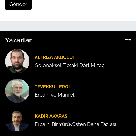
Gönder
Yazarlar
ALI RIZA AKBULUT
Geleneksel Tıptaki Dört Mizaç
TEVEKKÜL EROL
Erbain ve Marifet
KADIR AKARAS
Erbain: Bir Yürüyüşten Daha Fazlası