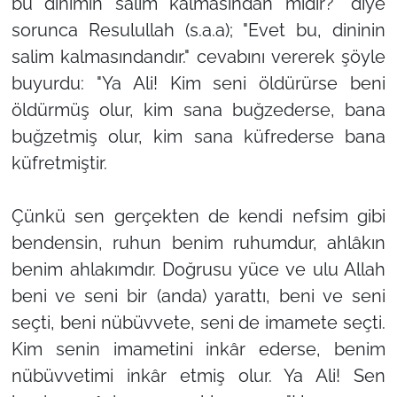
bu dinimin salim kalmasından mıdır?" diye
sorunca Resulullah (s.a.a); "Evet bu, dininin
salim kalmasındandır." cevabını vererek şöyle
buyurdu: "Ya Ali! Kim seni öldürürse beni
öldürmüş olur, kim sana buğzederse, bana
buğzetmiş olur, kim sana küfrederse bana
küfretmiştir.
Çünkü sen gerçekten de kendi nefsim gibi
bendensin, ruhun benim ruhumdur, ahlâkın
benim ahlakımdır. Doğrusu yüce ve ulu Allah
beni ve seni bir (anda) yarattı, beni ve seni
seçti, beni nübüvvete, seni de imamete seçti.
Kim senin imametini inkâr ederse, benim
nübüvvetimi inkâr etmiş olur. Ya Ali! Sen