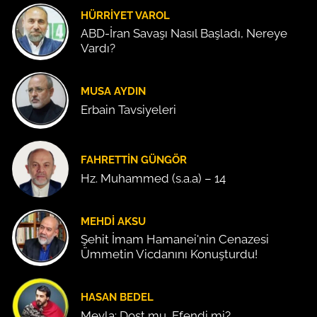
HÜRRIYET VAROL
ABD-İran Savaşı Nasıl Başladı, Nereye
Vardı?
MUSA AYDIN
Erbain Tavsiyeleri
FAHRETTIN GÜNGÖR
Hz. Muhammed (s.a.a) – 14
MEHDI AKSU
Şehit İmam Hamanei'nin Cenazesi
Ümmetin Vicdanını Konuşturdu!
HASAN BEDEL
Mevla: Dost mu, Efendi mi?