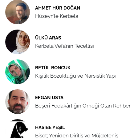
AHMET HÜR DOĞAN
Hüseyn’le Kerbela
ÜLKÜ ARAS
Kerbela Vefa’nın Tecellisi
BETÜL BONCUK
Kişilik Bozukluğu ve Narsistik Yapı
EFGAN USTA
Beşerî Fedakârlığın Örneği Olan Rehber
HASIBE YEŞIL
Biset; Yeniden Diriliş ve Müjdeleniş