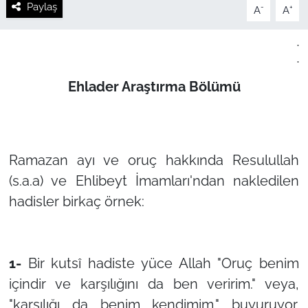
Paylaş
-
+
A
A
.
.
Ehlader Araştırma Bölümü
Ramazan ayı ve oruç hakkında Resulullah
(s.a.a) ve Ehlibeyt İmamları'ndan nakledilen
hadisler birkaç örnek:
1-
Bir kutsî hadiste yüce Allah "Oruç benim
içindir ve karşılığını da ben veririm." veya,
"karşılığı da benim kendimim." buyuruyor.