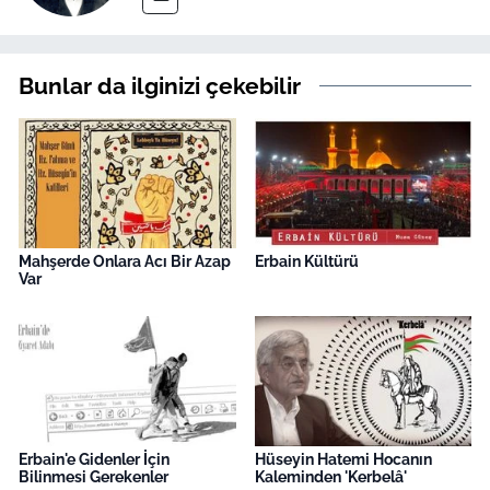
Bunlar da ilginizi çekebilir
Mahşerde Onlara Acı Bir Azap
Erbain Kültürü
Var
Erbain'e Gidenler İçin
Hüseyin Hatemi Hocanın
Bilinmesi Gerekenler
Kaleminden 'Kerbelâ'