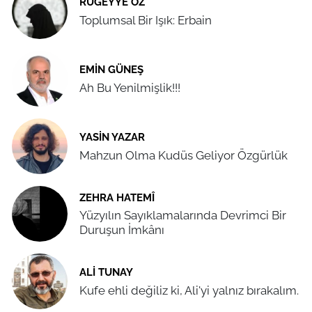
RUGEYYE ÖZ
Toplumsal Bir Işık: Erbain
EMIN GÜNEŞ
Ah Bu Yenilmişlik!!!
YASIN YAZAR
Mahzun Olma Kudüs Geliyor Özgürlük
ZEHRA HATEMÎ
Yüzyılın Sayıklamalarında Devrimci Bir
Duruşun İmkânı
ALI TUNAY
Kufe ehli değiliz ki, Ali'yi yalnız bırakalım.