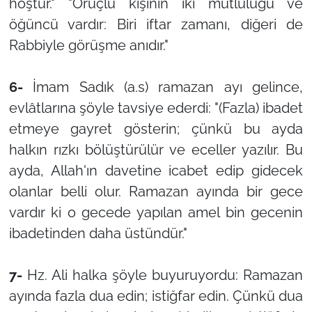
hoştur." "Oruçlu kişinin iki mutluluğu ve
öğüncü vardır: Biri iftar zamanı, diğeri de
Rabbiyle görüşme anıdır."
6-
İmam Sadık (a.s) ramazan ayı gelince,
evlâtlarına şöyle tavsiye ederdi: "(Fazla) ibadet
etmeye gayret gösterin; çünkü bu ayda
halkın rızkı bölüştürülür ve eceller yazılır. Bu
ayda, Allah'ın davetine icabet edip gidecek
olanlar belli olur. Ramazan ayında bir gece
vardır ki o gecede yapılan amel bin gecenin
ibadetinden daha üstündür."
7-
Hz. Ali halka şöyle buyuruyordu: Ramazan
ayında fazla dua edin; istiğfar edin. Çünkü dua