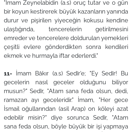
"İmam Zeynelabidin (a.s) oruç tutar ve o gün
bir koyun kestirerek büyük kazanların yanında
durur ve pişirilen yiyeceğin kokusu kendine
ulaştığında, tencerelerin getirilmesini
emreder ve tencerelere doldurulan yemekleri
çeşitli evlere gönderdikten sonra kendileri
ekmek ve hurmayla iftar ederlerdi."
11-
İmam Bâkır (a.s) Sedîr'e; "Ey Sedîr! Bu
gecelerin nasıl geceler olduğunu biliyor
musun?" Sedîr, "Atam sana feda olsun, dedi,
ramazan ayı geceleridir." İmam, "Her gece
İsmail oğullarından (asil Arap) on köleyi azat
edebilir misin?" diye sorunca Sedîr, "Atam
sana feda olsun, böyle büyük bir işi yapmaya