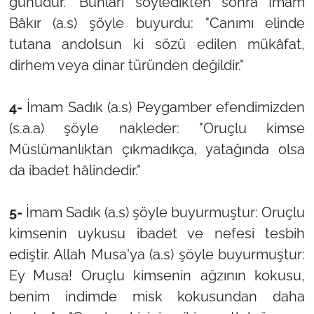
günüdür." Bunları söyledikten sonra İmam
Bâkır (a.s) şöyle buyurdu: "Canımı elinde
tutana andolsun ki sözü edilen mükâfat,
dirhem veya dinar türünden değildir."
4-
İmam Sadık (a.s) Peygamber efendimizden
(s.a.a) şöyle nakleder: "Oruçlu kimse
Müslümanlıktan çıkmadıkça, yatağında olsa
da ibadet hâlindedir."
5-
İmam Sadık (a.s) şöyle buyurmuştur: Oruçlu
kimsenin uykusu ibadet ve nefesi tesbih
ediştir. Allah Musa'ya (a.s) şöyle buyurmuştur:
Ey Musa! Oruçlu kimsenin ağzının kokusu,
benim indimde misk kokusundan daha