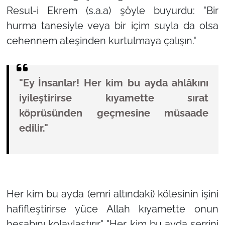
Resul-i Ekrem (s.a.a) şöyle buyurdu: "Bir
hurma tanesiyle veya bir içim suyla da olsa
cehennem ateşinden kurtulmaya çalışın."
"Ey İnsanlar! Her kim bu ayda ahlâkını
iyileştirirse kıyamette sırat
köprüsünden geçmesine müsaade
edilir."
Her kim bu ayda (emri altındaki) kölesinin işini
hafifleştirirse yüce Allah kıyamette onun
hesabını kolaylaştırır." "Her kim bu ayda şerrini