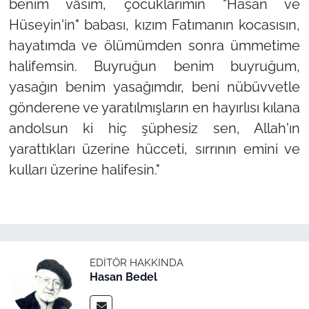
benim vâsim, çocuklarımın "Hasan ve
Hüseyin'in" babası, kızım Fatımanın kocasısın,
hayatımda ve ölümümden sonra ümmetime
halifemsin. Buyruğun benim buyruğum,
yasağın benim yasağımdır, beni nübüvvetle
gönderene ve yaratılmışların en hayırlısı kılana
andolsun ki hiç şüphesiz sen, Allah'ın
yarattıkları üzerine hücceti, sırrının emini ve
kulları üzerine halifesin."
EDITÖR HAKKINDA
Hasan Bedel