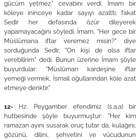
gücüm yetmez." cevabını verdi. İmam bir
köleye ininceye kadar sayıyı azalttı; fakat
Sedîr her defasında özür dileyerek
yapamayacağını söyledi. İmam, "Her gece bir
Müslümana iftar veremez misin?" diye
sorduğunda Sedîr, "On kişi de olsa iftar
verebilirim." dedi. Bunun üzerine İmam şöyle
buyurdular: "Müslüman kardeşine iftar
yemeği vermek, İsmail oğullarından köle azat
etmeye denktir."
12-
Hz. Peygamber efendimiz (s.a.a) bir
hutbesinde şöyle buyurmuştur: "Her kim
ramazan ayını susarak oruç tutar da, kulağını,
gözünü, dilini, şehvetini ve vücudunun