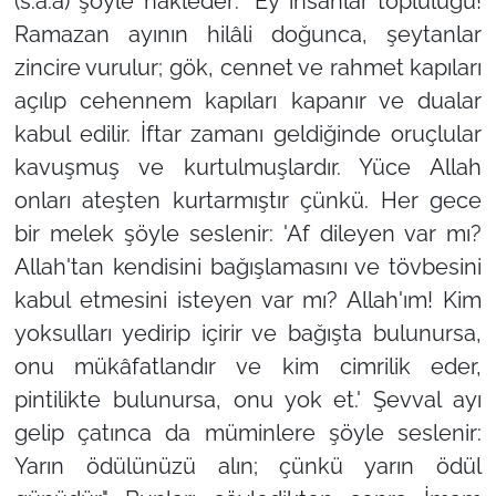
(s.a.a) şöyle nakleder: "Ey insanlar topluluğu!
Ramazan ayının hilâli doğunca, şeytanlar
zincire vurulur; gök, cennet ve rahmet kapıları
açılıp cehennem kapıları kapanır ve dualar
kabul edilir. İftar zamanı geldiğinde oruçlular
kavuşmuş ve kurtulmuşlardır. Yüce Allah
onları ateşten kurtarmıştır çünkü. Her gece
bir melek şöyle seslenir: 'Af dileyen var mı?
Allah'tan kendisini bağışlamasını ve tövbesini
kabul etmesini isteyen var mı? Allah'ım! Kim
yoksulları yedirip içirir ve bağışta bulunursa,
onu mükâfatlandır ve kim cimrilik eder,
pintilikte bulunursa, onu yok et.' Şevval ayı
gelip çatınca da müminlere şöyle seslenir:
Yarın ödülünüzü alın; çünkü yarın ödül