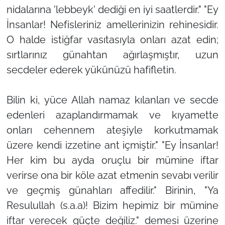
nidalarına 'lebbeyk' dediği en iyi saatlerdir." "Ey
İnsanlar! Nefisleriniz amellerinizin rehinesidir.
O halde istiğfar vasıtasıyla onları azat edin;
sırtlarınız günahtan ağırlaşmıştır, uzun
secdeler ederek yükünüzü hafifletin.
Bilin ki, yüce Allah namaz kılanları ve secde
edenleri azaplandırmamak ve kıyamette
onları cehennem ateşiyle korkutmamak
üzere kendi izzetine ant içmiştir." "Ey İnsanlar!
Her kim bu ayda oruçlu bir mümine iftar
verirse ona bir köle azat etmenin sevabı verilir
ve geçmiş günahları affedilir." Birinin, "Ya
Resulullah (s.a.a)! Bizim hepimiz bir mümine
iftar verecek güçte değiliz." demesi üzerine