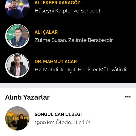
ALI EKBER KARAGÖZ
Hüseyni Kalpler ve Şehadet
ALI ÇALAR
Zulme Susan, Zalimle Beraberdir.
DR. MAHMUT ACAR
Hz. Mehdi ile İlgili Hadisler Mütevâtirdir
Alıntı Yazarlar
SONGÜL CAN ÜLBEĞI
1900 km Ötede, Hicrî 61