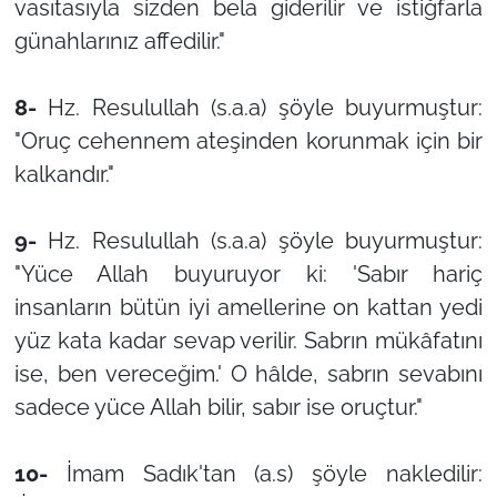
vasıtasıyla sizden bela giderilir ve istiğfarla
günahlarınız affedilir."
8-
Hz. Resulullah (s.a.a) şöyle buyurmuştur:
"Oruç cehennem ateşinden korunmak için bir
kalkandır."
9-
Hz. Resulullah (s.a.a) şöyle buyurmuştur:
"Yüce Allah buyuruyor ki: 'Sabır hariç
insanların bütün iyi amellerine on kattan yedi
yüz kata kadar sevap verilir. Sabrın mükâfatını
ise, ben vereceğim.' O hâlde, sabrın sevabını
sadece yüce Allah bilir, sabır ise oruçtur."
10-
İmam Sadık'tan (a.s) şöyle nakledilir: