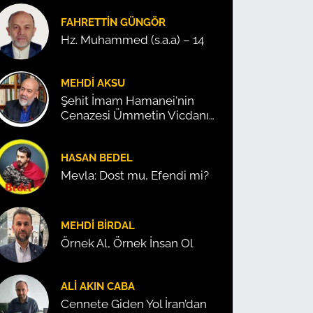
FAHRETTIN GÜNGÖR
Hz. Muhammed (s.a.a) – 14
MEHDI AKSU
Şehit İmam Hamanei'nin
Cenazesi Ümmetin Vicdanını
Konuşturdu!
HASAN BEDEL
Mevla: Dost mu, Efendi mi?
MEHDI BIRDAL
Örnek Al, Örnek İnsan Ol
ALI AKIN CABA
Cennete Giden Yol İran’dan