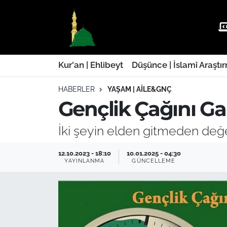
Kur'an | Ehlibeyt
Nöbetçi Eczaneler
Düşünce | İslamî Araştırmalar
Hava Durumu
Kur'an | Ehlibeyt
Düşünce | İslamî Araştı
HABERLER
YAŞAM | AILE&GNÇ
Ehla-Der Haber
Trafik Durumu
Gençlik Çağını G
Yaşam | Aile&GNÇ
Süper Lig Puan Durumu ve Fikstür
İki şeyin elden gitmeden değeri
Fıkıh | Ahkam
Tüm Manşetler
12.10.2023 - 18:10
10.01.2025 - 04:30
YAYINLANMA
GÜNCELLEME
Son Dakika Haberleri
Haber Arşivi