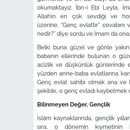
okumaktayız. İbn-i Ebi Leyla, İm
Allah’ın en çok sevdiği ve ho
üzerine;
“Genç evlattır”
cevabını v
nedir?”
diye sordu ve İmam da ona
Belki buna güzel ve gönle yakı
babanın ellerinde bulunan o güzel
acizlik ve düşkünlük günlerinde e
yüzden anne-baba evlatlarına karş
Genç evlat sahibi olmak ana ve b
şekilde, o genç evladı kaybetmek d
Bilinmeyen Değer, Gençlik
İslâm kaynaklarında, gençlik yıllar
sıra, o dönemin kıymetinin 