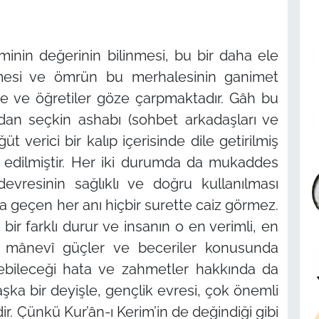
inin değerinin bilinmesi, bu bir daha ele
ilmesi ve ömrün bu merhalesinin ganimet
iye ve öğretiler göze çarpmaktadır. Gâh bu
ından seçkin ashabı (sohbet arkadaşları ve
ğüt verici bir kalıp içerisinde dile getirilmiş
edilmiştir. Her iki durumda da mukaddes
evresinin sağlıklı ve doğru kullanılması
 geçen her anı hiçbir surette caiz görmez.
ir farklı durur ve insanın o en verimli, en
i mânevî güçler ve beceriler konusunda
şebileceği hata ve zahmetler hakkında da
ka bir deyişle, gençlik evresi, çok önemli
dir. Çünkü Kur’ân-ı Kerim’in de değindiği gibi