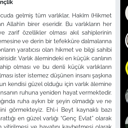
nçlik
ücuda gelmiş tüm varlıklar, Hakîm (Hikmet
 Allah’ın birer eseridir. Bu varlıkların her
e zarif özellikler olması akıl sahiplerinin
zlemesine ve derin bir tefekküre dalmalarına
ların yaratıcısı olan hikmet ve bilgi sahibi
birisidir. Varlık âlemindeki en küçük canlının
sahip olması ve bu denli küçük varlıkların
ması ister istemez düşünen insanı şaşkına
un kendisi güzel olduğu için varlık âlemine
 insanın ruhuna yeniden hayat vermektedir.
ında ruha aykırı bir şeyin olmadığı ve ne
ini görmekteyiz. Ehl-i Beyt kaynaklı bazı
rattığı en güzel varlığı
“Genç Evlat”
olarak
yitirilmesi ve hayatını kaybetmesi olarak