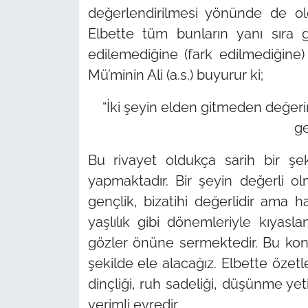
değerlendirilmesi yönünde de ol
Elbette tüm bunların yanı sıra ge
edilemediğine (fark edilmediğine)
Mü’minin Ali (a.s.) buyurur ki;
“İki şeyin elden gitmeden değerin
ge
Bu rivayet oldukça sarih bir şe
yapmaktadır. Bir şeyin değerli ol
gençlik, bizatihi değerlidir ama h
yaşlılık gibi dönemleriyle kıyas
gözler önüne sermektedir. Bu kon
şekilde ele alacağız. Elbette özet
dinçliği, ruh sadeliği, düşünme ye
verimli evredir.