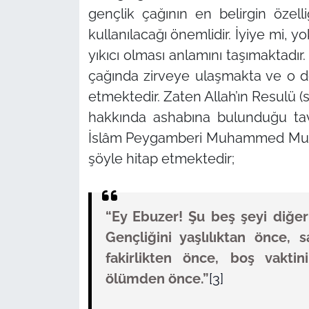
gençlik çağının en belirgin özel
kullanılacağı önemlidir. İyiye mi, y
yıkıcı olması anlamını taşımaktadı
çağında zirveye ulaşmakta ve o 
etmektedir. Zaten Allah’ın Resulü (s.
hakkında ashabına bulunduğu tav
İslâm Peygamberi Muhammed Mustafa 
şöyle hitap etmektedir;
“Ey Ebuzer! Şu beş şeyi diğe
Gençliğini yaşlılıktan önce, s
fakirlikten önce, boş vakti
ölümden önce.”‌
[3]