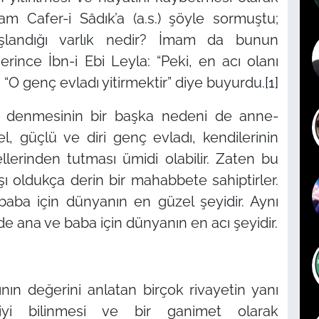
am Cafer-i Sâdık’a (a.s.) şöyle sormuştu;
şlandığı varlık nedir? İmam da bunun
erince İbn-i Ebi Leyla:
“Peki, en acı olanı
;
“O genç evladı yitirmektir”
diye buyurdu.
[1]
n denmesinin bir başka nedeni de anne-
, güçlü ve diri genç evladı, kendilerinin
llerinden tutması ümidi olabilir. Zaten bu
ı oldukça derin bir mahabbete sahiptirler.
aba için dünyanın en güzel şeyidir. Aynı
e ana ve baba için dünyanın en acı şeyidir.
ının değerini anlatan birçok rivayetin yanı
iyi bilinmesi ve bir ganimet olarak