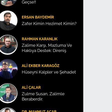
Geçse!!
ERSAN BAYDEMIR
Zafer Kimin Hezimet Kimin?
RAHMAN KARANLIK
Zalime Karşı, Mazluma Ve
Haklıya Destek: Direniş
ALI EKBER KARAGÖZ
Hüseyni Kalpler ve Şehadet
ALI ÇALAR
Zulme Susan, Zalimle
Beraberdir.
DR. MAHMUT ACAR