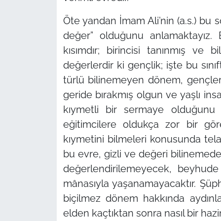
Öte yandan İmam Ali’nin (a.s.) bu 
değer”
olduğunu anlamaktayız. Ba
kısımdır; birincisi tanınmış ve 
değerlerdir ki gençlik; işte bu sını
türlü bilinemeyen dönem, gençler 
geride bırakmış olgun ve yaşlı insa
kıymetli bir sermaye olduğunu a
eğitimcilere oldukça zor bir 
kıymetini bilmeleri konusunda tel
bu evre, gizli ve değeri bilinemed
değerlendirilemeyecek, beyhude
mânasıyla yaşanamayacaktır. Şüphe
biçilmez dönem hakkında aydınla
elden kaçtıktan sonra nasıl bir hazin