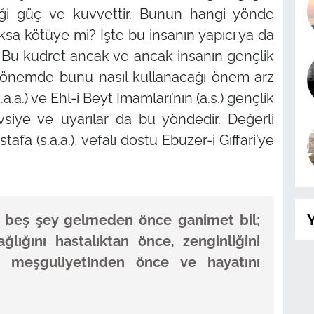
liği güç ve kuvvettir. Bunun hangi yönde
oksa kötüye mi? İşte bu insanın yapıcı ya da
r. Bu kudret ancak ve ancak insanın gençlik
dönemde bunu nasıl kullanacağı önem arz
a.a.) ve Ehl-i Beyt İmamları’nın (a.s.) gençlik
siye ve uyarılar da bu yöndedir. Değerli
(s.a.a.), vefalı dostu Ebuzer-i Gıffari’ye
Y
r beş şey gelmeden önce ganimet bil;
ağlığını hastalıktan önce, zenginliğini
ni meşguliyetinden önce ve hayatını