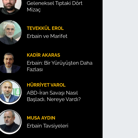
Geleneksel Tıptaki Dört
Mizaç
TEVEKKÜL EROL
Erbain ve Marifet
KADIR AKARAS
Erbain: Bir Yürüyüşten Daha
Fazlası
HÜRRIYET VAROL
ABD-İran Savaşı Nasıl
Başladı, Nereye Vardı?
MUSA AYDIN
Erbain Tavsiyeleri