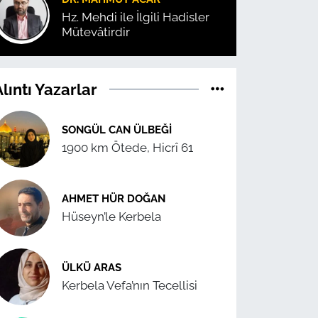
Hz. Mehdi ile İlgili Hadisler
Mütevâtirdir
lıntı Yazarlar
SONGÜL CAN ÜLBEĞI
1900 km Ötede, Hicrî 61
AHMET HÜR DOĞAN
Hüseyn’le Kerbela
ÜLKÜ ARAS
Kerbela Vefa’nın Tecellisi