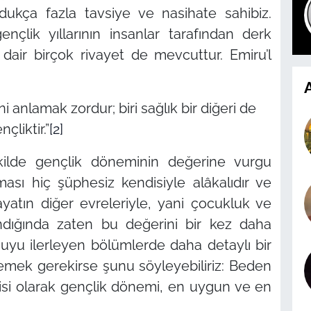
dukça fazla tavsiye ve nasihate sahibiz.
nçlik yıllarının insanlar tarafından derk
 dair birçok rivayet de mevcuttur. Emiru’l
A
i anlamak zordur; biri sağlık bir diğeri de
nçliktir.”
[2]
kilde gençlik döneminin değerine vurgu
ması hiç şüphesiz kendisiyle alâkalıdır ve
ayatın diğer evreleriyle, yani çocukluk ve
landığında zaten bu değerini bir kez daha
uyu ilerleyen bölümlerde daha detaylı bir
lemek gerekirse şunu söyleyebiliriz: Beden
tisi olarak gençlik dönemi, en uygun ve en