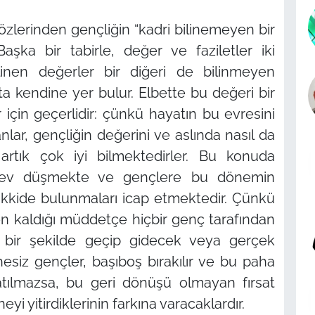
sözlerinden gençliğin
“kadri bilinemeyen bir
şka bir tabirle, değer ve faziletler iki
bilinen değerler bir diğeri de bilinmeyen
fta kendine yer bulur. Elbette bu değeri bir
için geçerlidir: çünkü hayatın bu evresini
nlar, gençliğin değerini ve aslında nasıl da
rtık çok iyi bilmektedirler. Bu konuda
görev düşmekte ve gençlere bu dönemin
akkide bulunmaları icap etmektedir. Çünkü
en kaldığı müddetçe hiçbir genç tarafından
 bir şekilde geçip gidecek veya gerçek
siz gençler, başıboş bırakılır ve bu paha
tılmazsa, bu geri dönüşü olmayan fırsat
eyi yitirdiklerinin farkına varacaklardır.