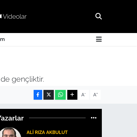
Videolar
am
de gençliktir.
-
+
A
A
Yazarlar
ALI RIZA AKBULUT