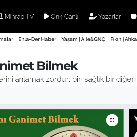
Mihrap TV
On4 Canlı
Yazarlar
rmalar
Ehla-Der Haber
Yaşam | Aile&GNÇ
Fıkıh | Ahk
animet Bilmek
ni anlamak zordur; biri sağlık bir diğeri 