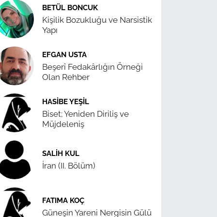
BETÜL BONCUK
Kişilik Bozukluğu ve Narsistik
Yapı
EFGAN USTA
Beşerî Fedakârlığın Örneği
Olan Rehber
HASIBE YEŞIL
Biset; Yeniden Diriliş ve
Müjdeleniş
SALIH KUL
İran (II. Bölüm)
FATIMA KOÇ
Güneşin Yareni Nergisin Gülü