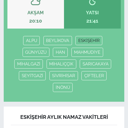
AKŞAM
YATSI
20:10
21:41
ALPU
BEYLİKOVA
ESKİŞEHİR
GÜNYÜZÜ
HAN
MAHMUDİYE
MİHALGAZİ
MİHALIÇÇIK
SARICAKAYA
SEYİTGAZİ
SİVRİHİSAR
ÇİFTELER
İNÖNÜ
ESKİŞEHİR AYLIK NAMAZ VAKITLERI