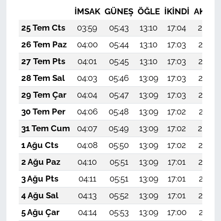
İMSAK
GÜNEŞ
ÖĞLE
İKINDI
AKŞA
25 Tem Cts
03:59
05:43
13:10
17:04
20:26
26 Tem Paz
04:00
05:44
13:10
17:03
20:25
27 Tem Pts
04:01
05:45
13:10
17:03
20:24
28 Tem Sal
04:03
05:46
13:09
17:03
20:23
29 Tem Çar
04:04
05:47
13:09
17:03
20:22
30 Tem Per
04:06
05:48
13:09
17:02
20:21
31 Tem Cum
04:07
05:49
13:09
17:02
20:20
1 Ağu Cts
04:08
05:50
13:09
17:02
20:19
2 Ağu Paz
04:10
05:51
13:09
17:01
20:18
3 Ağu Pts
04:11
05:51
13:09
17:01
20:17
4 Ağu Sal
04:13
05:52
13:09
17:01
20:16
5 Ağu Çar
04:14
05:53
13:09
17:00
20:15