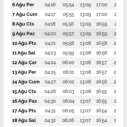
6 Ağu Per
04:16
05:54
13:09
17:00
20:14
7 Ağu Cum
04:17
05:55
13:09
17:00
20:12
8 Ağu Cts
04:18
05:56
13:09
16:59
20:11
9 Ağu Paz
04:20
05:57
13:09
16:59
20:10
10 Ağu Pts
04:21
05:58
13:08
16:58
20:09
11 Ağu Sal
04:23
05:59
13:08
16:58
20:08
12 Ağu Çar
04:24
06:00
13:08
16:57
20:06
13 Ağu Per
04:25
06:01
13:08
16:57
20:05
14 Ağu Cum
04:27
06:02
13:08
16:56
20:04
15 Ağu Cts
04:28
06:03
13:08
16:55
20:02
16 Ağu Paz
04:30
06:04
13:07
16:55
20:01
17 Ağu Pts
04:31
06:05
13:07
16:54
20:00
18 Ağu Sal
04:32
06:06
13:07
16:54
19:58