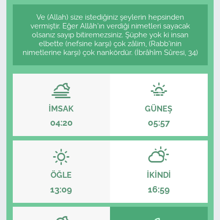
Ve (Allah) size istediğiniz şeylerin hepsinden
vermiştir. Eğer Allâh'ın verdiği nimetleri sayacak
olsanız sayıp bitiremezsiniz. Şüphe yok ki insan
elbette (nefsine karşı) çok zâlim, (Rabb'inin
nimetlerine karşı) çok nankördür. (İbrâhîm Sûresi, 34)
İMSAK
GÜNEŞ
04:20
05:57
ÖĞLE
İKINDI
13:09
16:59