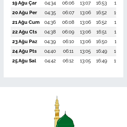
19 Ağu Çar
04:34
06:06
13:07
16:53
19:57
20 Ağu Per
04:35
06:07
13:06
16:52
19:56
21 Ağu Cum
04:36
06:08
13:06
16:52
19:54
22 Ağu Cts
04:38
06:09
13:06
16:51
19:53
23 Ağu Paz
04:39
06:10
13:06
16:50
19:51
24 Ağu Pts
04:40
06:11
13:05
16:49
19:50
25 Ağu Sal
04:42
06:12
13:05
16:49
19:48