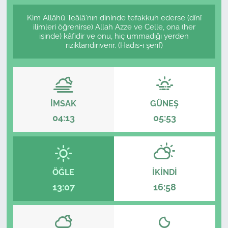
Kim Allâhü Teâlâ'nın dininde tefakkuh ederse (dînî
ilimleri öğrenirse) Allah Azze ve Celle, ona (her
işinde) kâfidir ve onu, hiç ummadığı yerden
rızıklandırıverir. (Hadis-i şerif)
İMSAK
GÜNEŞ
04:13
05:53
ÖĞLE
İKINDI
13:07
16:58