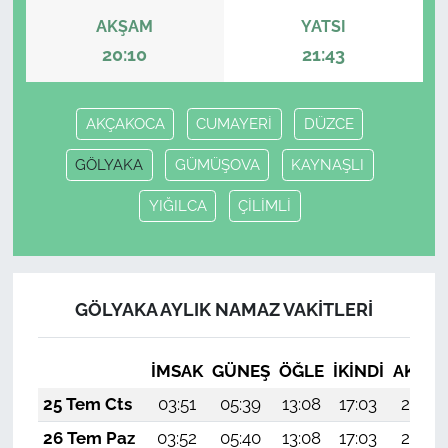
AKŞAM
YATSI
20:10
21:43
AKÇAKOCA
CUMAYERİ
DÜZCE
GÖLYAKA
GÜMÜŞOVA
KAYNAŞLI
YIĞILCA
ÇİLİMLİ
GÖLYAKA AYLIK NAMAZ VAKITLERI
İMSAK
GÜNEŞ
ÖĞLE
İKINDI
AKŞA
25 Tem Cts
03:51
05:39
13:08
17:03
20:26
26 Tem Paz
03:52
05:40
13:08
17:03
20:26