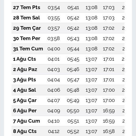
27 Tem Pts
03:54
05:41
13:08
17:03
20:25
28 Tem Sal
03:55
05:42
13:08
17:03
20:24
29 Tem Çar
03:57
05:42
13:08
17:02
20:23
30 Tem Per
03:58
05:43
13:08
17:02
20:22
31 Tem Cum
04:00
05:44
13:08
17:02
20:21
1 Ağu Cts
04:01
05:45
13:07
17:01
20:20
2 Ağu Paz
04:03
05:46
13:07
17:01
20:19
3 Ağu Pts
04:04
05:47
13:07
17:01
20:17
4 Ağu Sal
04:06
05:48
13:07
17:00
20:16
5 Ağu Çar
04:07
05:49
13:07
17:00
20:15
6 Ağu Per
04:09
05:50
13:07
16:59
20:14
7 Ağu Cum
04:10
05:51
13:07
16:59
20:13
8 Ağu Cts
04:12
05:52
13:07
16:58
20:12