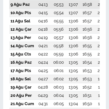
9 Ağu Paz
04:13
05:53
13:07
16:58
20:10
10 Ağu Pts
04:15
05:54
13:07
16:57
20:09
11 Ağu Sal
04:16
05:55
13:06
16:57
20:08
12 Ağu Çar
04:18
05:56
13:06
16:56
20:06
13 Ağu Per
04:19
05:57
13:06
16:56
20:05
14 Ağu Cum
04:21
05:58
13:06
16:55
20:04
15 Ağu Cts
04:22
05:59
13:06
16:55
20:02
16 Ağu Paz
04:24
06:00
13:05
16:54
20:01
17 Ağu Pts
04:25
06:01
13:05
16:53
20:00
18 Ağu Sal
04:27
06:02
13:05
16:53
19:58
19 Ağu Çar
04:28
06:03
13:05
16:52
19:57
20 Ağu Per
04:29
06:04
13:05
16:51
19:55
21 Ağu Cum
04:31
06:05
13:04
16:50
19:54