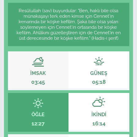
Resûlullah (sav) buyurdular: "Ben, haklı bile olsa
münakaşayı terk eden kimse için Cennet'in
kenarında bir köşke kefilim. Şaka bile olsa yalan
söylemeyen için Cennet'in ortasında bir köşke
kefilim. Ahlâkını güzelleştiren için de Cennet'in en
üst derecesinde bir köşke kefilim." (Hadis-i şerif)
İMSAK
GÜNEŞ
03:45
05:18
ÖĞLE
İKINDI
12:27
16:14