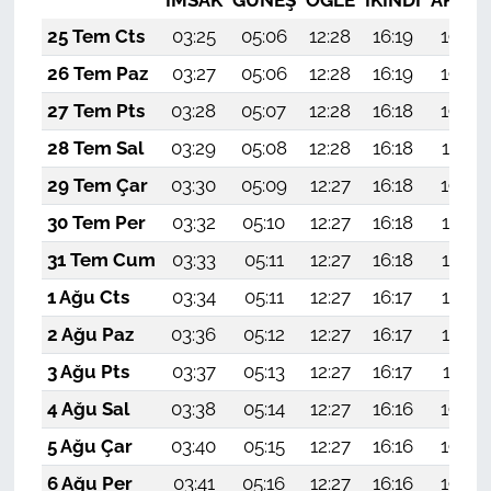
25 Tem Cts
03:25
05:06
12:28
16:19
19:40
26 Tem Paz
03:27
05:06
12:28
16:19
19:39
27 Tem Pts
03:28
05:07
12:28
16:18
19:38
28 Tem Sal
03:29
05:08
12:28
16:18
19:37
29 Tem Çar
03:30
05:09
12:27
16:18
19:36
30 Tem Per
03:32
05:10
12:27
16:18
19:35
31 Tem Cum
03:33
05:11
12:27
16:18
19:34
1 Ağu Cts
03:34
05:11
12:27
16:17
19:33
2 Ağu Paz
03:36
05:12
12:27
16:17
19:32
3 Ağu Pts
03:37
05:13
12:27
16:17
19:31
4 Ağu Sal
03:38
05:14
12:27
16:16
19:30
5 Ağu Çar
03:40
05:15
12:27
16:16
19:29
6 Ağu Per
03:41
05:16
12:27
16:16
19:28