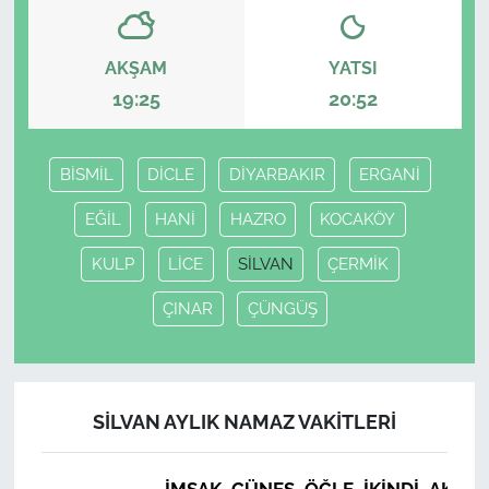
AKŞAM
YATSI
19:25
20:52
BİSMİL
DİCLE
DİYARBAKIR
ERGANİ
EĞİL
HANİ
HAZRO
KOCAKÖY
KULP
LİCE
SİLVAN
ÇERMİK
ÇINAR
ÇÜNGÜŞ
SİLVAN AYLIK NAMAZ VAKITLERI
İMSAK
GÜNEŞ
ÖĞLE
İKINDI
AKŞA