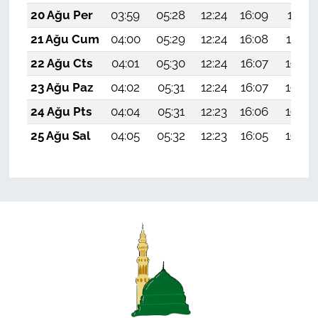
20 Ağu Per
03:59
05:28
12:24
16:09
19:11
21 Ağu Cum
04:00
05:29
12:24
16:08
19:10
22 Ağu Cts
04:01
05:30
12:24
16:07
19:08
23 Ağu Paz
04:02
05:31
12:24
16:07
19:07
24 Ağu Pts
04:04
05:31
12:23
16:06
19:06
25 Ağu Sal
04:05
05:32
12:23
16:05
19:04