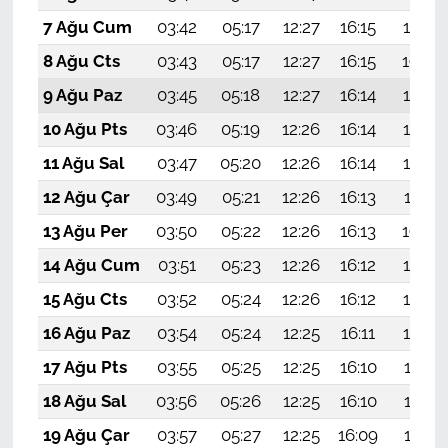
7 Ağu Cum
03:42
05:17
12:27
16:15
19:27
8 Ağu Cts
03:43
05:17
12:27
16:15
19:26
9 Ağu Paz
03:45
05:18
12:27
16:14
19:25
10 Ağu Pts
03:46
05:19
12:26
16:14
19:24
11 Ağu Sal
03:47
05:20
12:26
16:14
19:22
12 Ağu Çar
03:49
05:21
12:26
16:13
19:21
13 Ağu Per
03:50
05:22
12:26
16:13
19:20
14 Ağu Cum
03:51
05:23
12:26
16:12
19:19
15 Ağu Cts
03:52
05:24
12:26
16:12
19:18
16 Ağu Paz
03:54
05:24
12:25
16:11
19:16
17 Ağu Pts
03:55
05:25
12:25
16:10
19:15
18 Ağu Sal
03:56
05:26
12:25
16:10
19:14
19 Ağu Çar
03:57
05:27
12:25
16:09
19:12