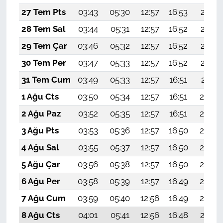
27 Tem Pts
03:43
05:30
12:57
16:53
20:15
28 Tem Sal
03:44
05:31
12:57
16:52
20:14
29 Tem Çar
03:46
05:32
12:57
16:52
20:13
30 Tem Per
03:47
05:33
12:57
16:52
20:12
31 Tem Cum
03:49
05:33
12:57
16:51
20:11
1 Ağu Cts
03:50
05:34
12:57
16:51
20:09
2 Ağu Paz
03:52
05:35
12:57
16:51
20:08
3 Ağu Pts
03:53
05:36
12:57
16:50
20:07
4 Ağu Sal
03:55
05:37
12:57
16:50
20:06
5 Ağu Çar
03:56
05:38
12:57
16:50
20:05
6 Ağu Per
03:58
05:39
12:57
16:49
20:04
7 Ağu Cum
03:59
05:40
12:56
16:49
20:03
8 Ağu Cts
04:01
05:41
12:56
16:48
20:01