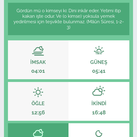
Gördün mü o kimseyi ki: Dini inkâr eder. Yetimi itip
kakan işte odur. Ve (o kimse) yoksula yemek
yedirilmesi için teşvikte bulunmaz. (Mâûn Sûresi, 1-2-
3)
İMSAK
GÜNEŞ
04:01
05:41
ÖĞLE
İKINDI
12:56
16:48