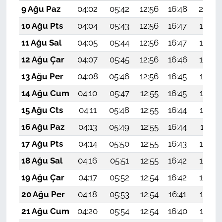
9 Ağu Paz
04:02
05:42
12:56
16:48
20:00
10 Ağu Pts
04:04
05:43
12:56
16:47
19:59
11 Ağu Sal
04:05
05:44
12:56
16:47
19:58
12 Ağu Çar
04:07
05:45
12:56
16:46
19:56
13 Ağu Per
04:08
05:46
12:56
16:45
19:55
14 Ağu Cum
04:10
05:47
12:55
16:45
19:54
15 Ağu Cts
04:11
05:48
12:55
16:44
19:52
16 Ağu Paz
04:13
05:49
12:55
16:44
19:51
17 Ağu Pts
04:14
05:50
12:55
16:43
19:49
18 Ağu Sal
04:16
05:51
12:55
16:42
19:48
19 Ağu Çar
04:17
05:52
12:54
16:42
19:46
20 Ağu Per
04:18
05:53
12:54
16:41
19:45
21 Ağu Cum
04:20
05:54
12:54
16:40
19:44