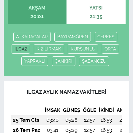
AKŞAM
YATSI
20:01
21:35
ATKARACALAR
BAYRAMÖREN
CERKEŞ
ILGAZ
KIZILIRMAK
KURŞUNLU
ORTA
YAPRAKLI
ÇANKIRI
ŞABANÖZÜ
ILGAZ AYLIK NAMAZ VAKITLERI
İMSAK
GÜNEŞ
ÖĞLE
İKINDI
AKŞA
25 Tem Cts
03:40
05:28
12:57
16:53
20:16
26 Tem Paz
03:41
05:29
12:57
16:53
20:15