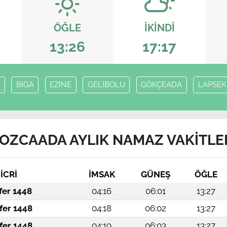
ÖĞLE
İKINDI
13:26
17:17
A
BİGA
EZİNE
GELİBOLU
GÖKÇEADA
LAPSEK
OZCAADA AYLIK NAMAZ VAKITLE
İCRİ
İMSAK
GÜNEŞ
ÖĞLE
fer 1448
04:16
06:01
13:27
fer 1448
04:18
06:02
13:27
fer 1448
04:19
06:03
13:27