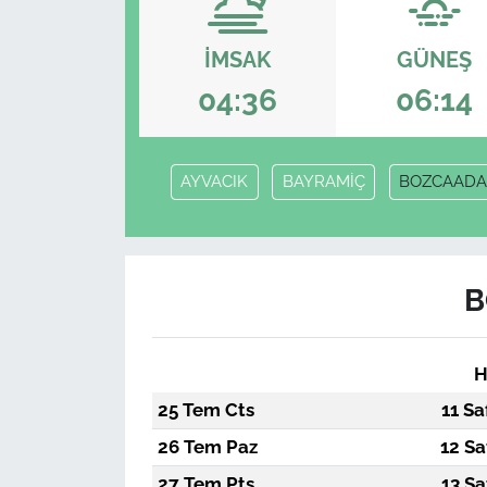
İMSAK
GÜNEŞ
04:36
06:14
AYVACIK
BAYRAMİÇ
BOZCAAD
B
H
25 Tem Cts
11 Sa
26 Tem Paz
12 Sa
27 Tem Pts
13 Sa