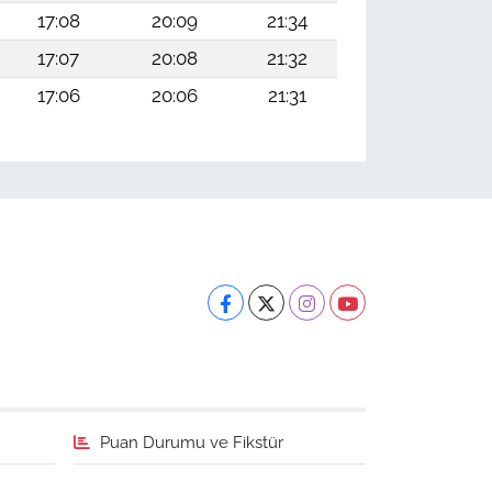
17:08
20:09
21:34
17:07
20:08
21:32
17:06
20:06
21:31
Puan Durumu ve Fikstür