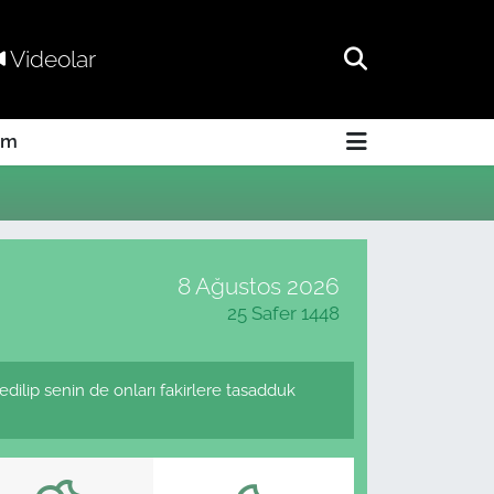
Videolar
am
8 Ağustos 2026
25 Safer 1448
şedilip senin de onları fakirlere tasadduk