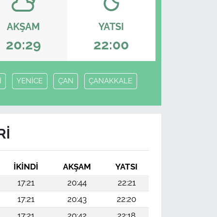
AKŞAM
YATSI
20:29
22:00
İ
YENİCE
ÇAN
ÇANAKKALE
RI
İKINDI
AKŞAM
YATSI
17:21
20:44
22:21
17:21
20:43
22:20
17:21
20:42
22:18