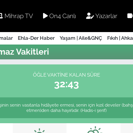
Mihrap TV
On4 Canlı
Yazarlar
rmalar
Ehla-Der Haber
Yaşam | Aile&GNÇ
Fıkıh | Ahk
az Vakitleri
ÖĞLE VAKTINE KALAN SÜRE
32:43
kişinin senin vasıtanla hidâyete ermesi, senin için kızıl develer (bah
etmen)den daha hayırlıdır. (Hadis-i şerif)