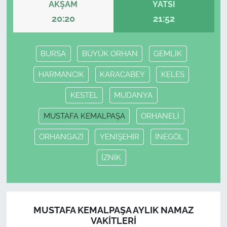
AKŞAM
YATSI
20:20
21:52
BURSA
BÜYÜK ORHAN
GEMLİK
HARMANCIK
KARACABEY
KELES
KESTEL
MUDANYA
MUSTAFA KEMALPAŞA
ORHANELİ
ORHANGAZİ
YENİŞEHİR
İNEGÖL
İZNİK
MUSTAFA KEMALPAŞA AYLIK NAMAZ
VAKITLERI