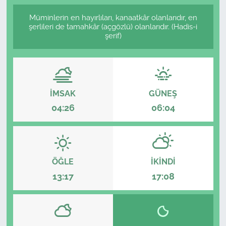
Müminlerin en hayırlıları, kanaatkâr olanlarıdır, en
şerlileri de tamahkâr (açgözlü) olanlarıdır. (Hadis-i
şerif)
İMSAK
GÜNEŞ
04:26
06:04
ÖĞLE
İKINDI
13:17
17:08