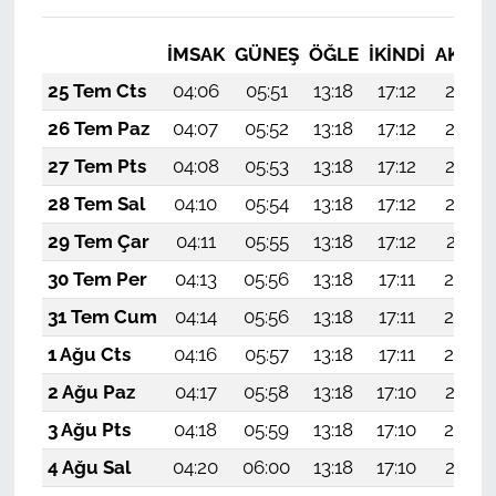
İMSAK
GÜNEŞ
ÖĞLE
İKINDI
AKŞA
25 Tem Cts
04:06
05:51
13:18
17:12
20:35
26 Tem Paz
04:07
05:52
13:18
17:12
20:34
27 Tem Pts
04:08
05:53
13:18
17:12
20:33
28 Tem Sal
04:10
05:54
13:18
17:12
20:32
29 Tem Çar
04:11
05:55
13:18
17:12
20:31
30 Tem Per
04:13
05:56
13:18
17:11
20:30
31 Tem Cum
04:14
05:56
13:18
17:11
20:29
1 Ağu Cts
04:16
05:57
13:18
17:11
20:28
2 Ağu Paz
04:17
05:58
13:18
17:10
20:27
3 Ağu Pts
04:18
05:59
13:18
17:10
20:26
4 Ağu Sal
04:20
06:00
13:18
17:10
20:25