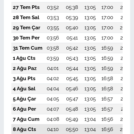
27 Tem Pts
03:52
05:38
13:05
17:00
20:22
28 Tem Sal
03:53
05:39
13:05
17:00
20:21
29 Tem Çar
03:55
05:40
13:05
17:00
20:20
30 Tem Per
03:56
05:41
13:05
17:00
20:19
31 Tem Cum
03:58
05:42
13:05
16:59
20:18
1 Ağu Cts
03:59
05:43
13:05
16:59
20:17
2 Ağu Paz
04:01
05:44
13:05
16:59
20:16
3 Ağu Pts
04:02
05:45
13:05
16:58
20:15
4 Ağu Sal
04:04
05:46
13:05
16:58
20:14
5 Ağu Çar
04:05
05:47
13:05
16:57
20:13
6 Ağu Per
04:07
05:48
13:05
16:57
20:11
7 Ağu Cum
04:08
05:49
13:04
16:56
20:10
8 Ağu Cts
04:10
05:50
13:04
16:56
20:09