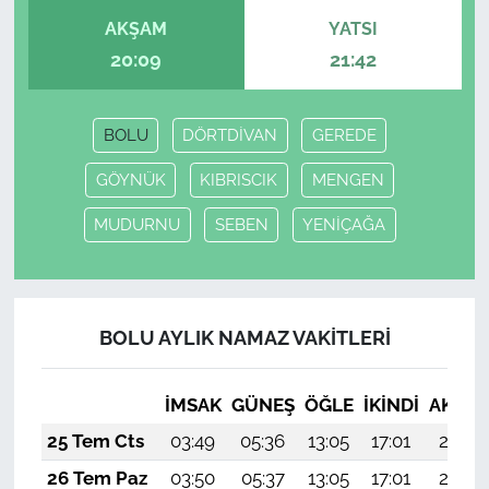
AKŞAM
YATSI
20:09
21:42
BOLU
DÖRTDİVAN
GEREDE
GÖYNÜK
KIBRISCIK
MENGEN
MUDURNU
SEBEN
YENİÇAĞA
BOLU AYLIK NAMAZ VAKITLERI
İMSAK
GÜNEŞ
ÖĞLE
İKINDI
AKŞA
25 Tem Cts
03:49
05:36
13:05
17:01
20:24
26 Tem Paz
03:50
05:37
13:05
17:01
20:23