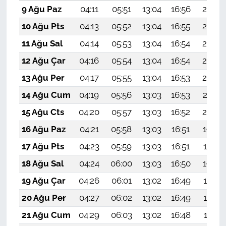
9 Ağu Paz
04:11
05:51
13:04
16:56
20:08
10 Ağu Pts
04:13
05:52
13:04
16:55
20:07
11 Ağu Sal
04:14
05:53
13:04
16:54
20:05
12 Ağu Çar
04:16
05:54
13:04
16:54
20:04
13 Ağu Per
04:17
05:55
13:04
16:53
20:03
14 Ağu Cum
04:19
05:56
13:03
16:53
20:01
15 Ağu Cts
04:20
05:57
13:03
16:52
20:00
16 Ağu Paz
04:21
05:58
13:03
16:51
19:59
17 Ağu Pts
04:23
05:59
13:03
16:51
19:57
18 Ağu Sal
04:24
06:00
13:03
16:50
19:56
19 Ağu Çar
04:26
06:01
13:02
16:49
19:54
20 Ağu Per
04:27
06:02
13:02
16:49
19:53
21 Ağu Cum
04:29
06:03
13:02
16:48
19:51