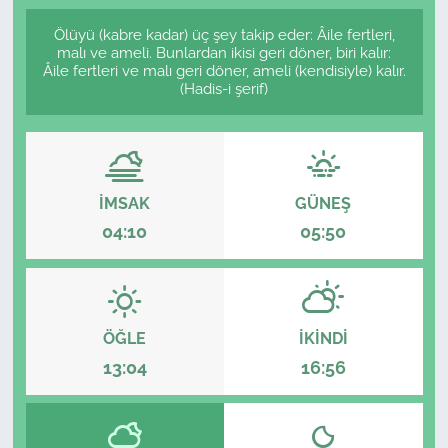
Ölüyü (kabre kadar) üç şey takip eder: Âile fertleri,
malı ve ameli. Bunlardan ikisi geri döner, biri kalır:
Âile fertleri ve malı geri döner, ameli (kendisiyle) kalır.
(Hadis-i şerif)
İMSAK
GÜNEŞ
04:10
05:50
ÖĞLE
İKINDI
13:04
16:56