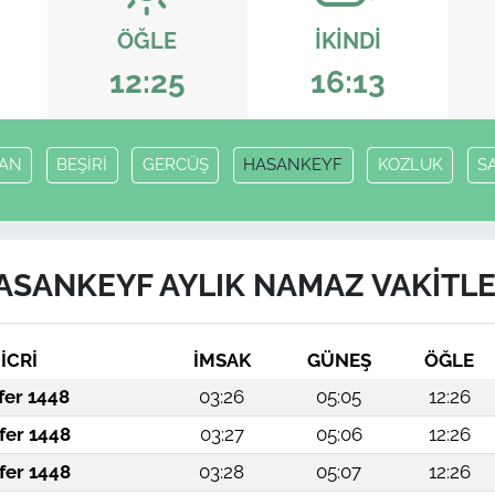
ÖĞLE
İKINDI
12:25
16:13
AN
BEŞİRİ
GERCÜŞ
HASANKEYF
KOZLUK
S
ASANKEYF AYLIK NAMAZ VAKITLE
İCRİ
İMSAK
GÜNEŞ
ÖĞLE
fer 1448
03:26
05:05
12:26
fer 1448
03:27
05:06
12:26
fer 1448
03:28
05:07
12:26