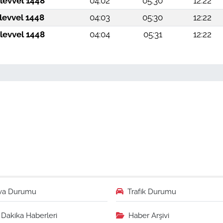
levvel 1448
04:02
05:30
12:22
levvel 1448
04:03
05:30
12:22
levvel 1448
04:04
05:31
12:22
va Durumu
Trafik Durumu
Dakika Haberleri
Haber Arşivi