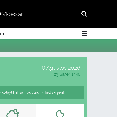
Videolar
am
6 Ağustos 2026
23 Safer 1448
olaylık ihsân buyurur. (Hadis-i şerif)