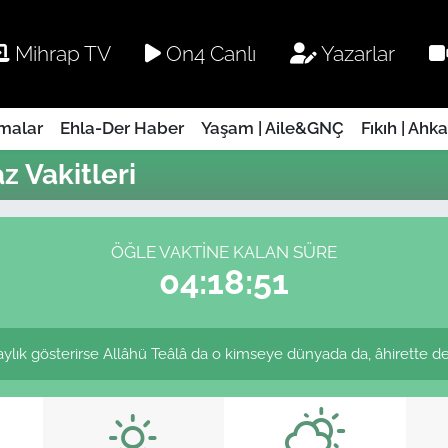
Mihrap TV
On4 Canlı
Yazarlar
rmalar
Ehla-Der Haber
Yaşam | Aile&GNÇ
Fıkıh | Ahk
 Vakitleri
ÖĞLE VAKTINE KALAN SÜRE
04:18:51
laylık gösterirse Allâhü Teâlâ da o kimseye dünyada da, âhirette de k