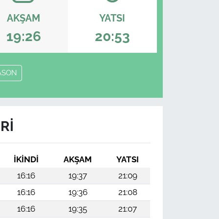
AKŞAM
YATSI
19:26
20:53
ASON
RI
İKINDI
AKŞAM
YATSI
16:16
19:37
21:09
16:16
19:36
21:08
16:16
19:35
21:07