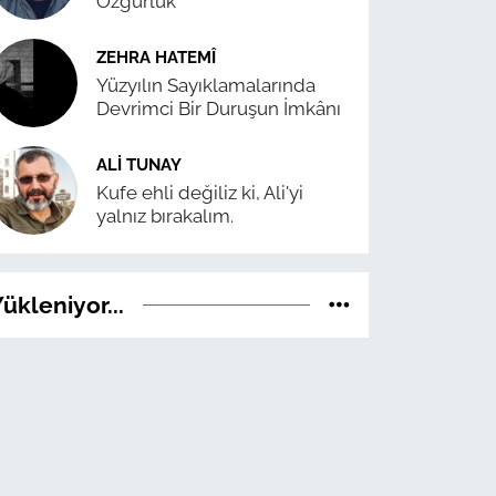
Özgürlük
ZEHRA HATEMÎ
Yüzyılın Sayıklamalarında
Devrimci Bir Duruşun İmkânı
ALI TUNAY
Kufe ehli değiliz ki, Ali'yi
yalnız bırakalım.
ükleniyor...