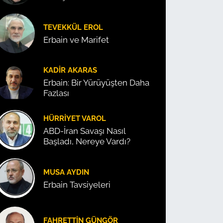
TEVEKKÜL EROL
Erbain ve Marifet
KADIR AKARAS
Erbain: Bir Yürüyüşten Daha
Fazlası
HÜRRIYET VAROL
ABD-İran Savaşı Nasıl
Başladı, Nereye Vardı?
MUSA AYDIN
Erbain Tavsiyeleri
FAHRETTIN GÜNGÖR