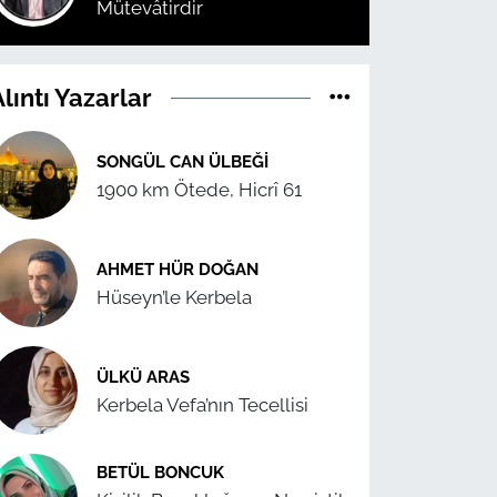
Mütevâtirdir
lıntı Yazarlar
SONGÜL CAN ÜLBEĞI
1900 km Ötede, Hicrî 61
AHMET HÜR DOĞAN
Hüseyn’le Kerbela
ÜLKÜ ARAS
Kerbela Vefa’nın Tecellisi
BETÜL BONCUK