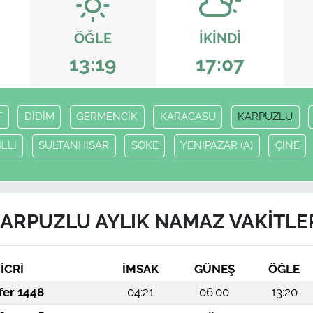
ÖĞLE
İKINDI
13:19
17:07
T
DİDİM
GERMENCİK
KARACASU
KARPUZLU
LLİ
SULTANHİSAR
SÖKE
YENİPAZAR (A)
ÇİNE
ARPUZLU AYLIK NAMAZ VAKITLE
İCRİ
İMSAK
GÜNEŞ
ÖĞLE
fer 1448
04:21
06:00
13:20