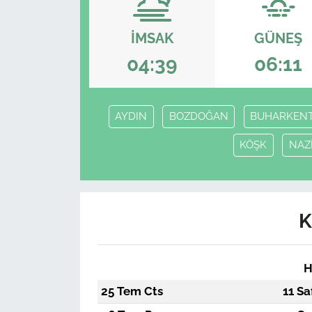
İMSAK
GÜNEŞ
04:39
06:11
AYDIN
BOZDOĞAN
BUHARKEN
KÖŞK
NAZİ
K
H
25 Tem Cts
11 Sa