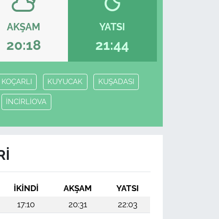
AKŞAM
YATSI
20:18
21:44
KOÇARLI
KUYUCAK
KUŞADASI
İNCİRLİOVA
RI
İKINDI
AKŞAM
YATSI
17:10
20:31
22:03