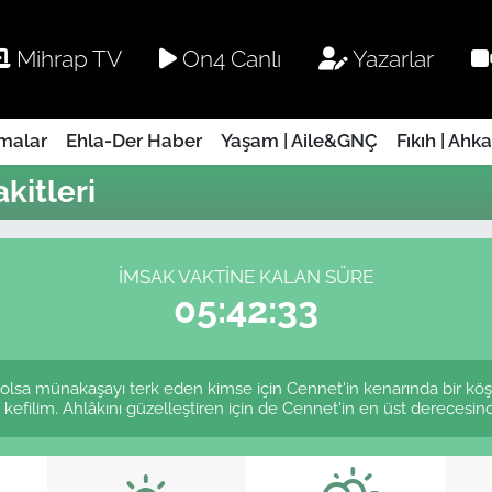
Mihrap TV
On4 Canlı
Yazarlar
rmalar
Ehla-Der Haber
Yaşam | Aile&GNÇ
Fıkıh | Ahk
kitleri
İMSAK VAKTINE KALAN SÜRE
05:42:33
le olsa münakaşayı terk eden kimse için Cennet'in kenarında bir kö
 kefilim. Ahlâkını güzelleştiren için de Cennet'in en üst derecesinde 