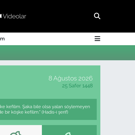
Videolar
am
8 Ağustos 2026
25 Safer 1448
şke kefilim. Şaka bile olsa yalan söylemeyen
bir köşke kefilim." (Hadis-i şerif)