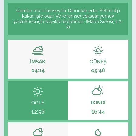
Gördün mü o kimseyi ki: Dini inkâr eder. Yetimi itip
kakan işte odur. Ve (o kimse) yoksula yemek
yedirilmesi için teşvikte bulunmaz. (Mâûn Sûresi, 1-2-
3)
İMSAK
GÜNEŞ
04:14
05:48
ÖĞLE
İKINDI
12:56
16:44