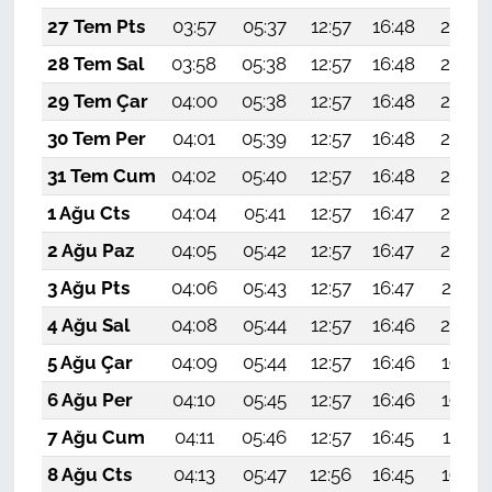
27 Tem Pts
03:57
05:37
12:57
16:48
20:08
28 Tem Sal
03:58
05:38
12:57
16:48
20:07
29 Tem Çar
04:00
05:38
12:57
16:48
20:06
30 Tem Per
04:01
05:39
12:57
16:48
20:05
31 Tem Cum
04:02
05:40
12:57
16:48
20:04
1 Ağu Cts
04:04
05:41
12:57
16:47
20:03
2 Ağu Paz
04:05
05:42
12:57
16:47
20:02
3 Ağu Pts
04:06
05:43
12:57
16:47
20:01
4 Ağu Sal
04:08
05:44
12:57
16:46
20:00
5 Ağu Çar
04:09
05:44
12:57
16:46
19:59
6 Ağu Per
04:10
05:45
12:57
16:46
19:58
7 Ağu Cum
04:11
05:46
12:57
16:45
19:57
8 Ağu Cts
04:13
05:47
12:56
16:45
19:56