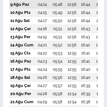
9 Ağu Paz
04:14
05:48
12:56
16:44
19:55
10 Ağu Pts
04:15
05:49
12:56
16:44
19:54
11 Ağu Sal
04:17
05:50
12:56
16:44
19:52
12 Ağu Çar
04:18
05:51
12:56
16:43
19:51
13 Ağu Per
04:19
05:51
12:56
16:43
19:50
14 Ağu Cum
04:21
05:52
12:56
16:42
19:49
15 Ağu Cts
04:22
05:53
12:55
16:41
19:48
16 Ağu Paz
04:23
05:54
12:55
16:41
19:46
17 Ağu Pts
04:24
05:55
12:55
16:40
19:45
18 Ağu Sal
04:26
05:56
12:55
16:40
19:44
19 Ağu Çar
04:27
05:57
12:55
16:39
19:42
20 Ağu Per
04:28
05:58
12:54
16:39
19:41
21 Ağu Cum
04:29
05:58
12:54
16:38
19:40