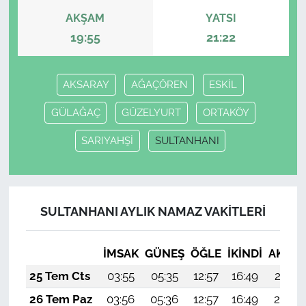
AKŞAM
YATSI
19:55
21:22
AKSARAY
AĞAÇÖREN
ESKİL
GÜLAĞAÇ
GÜZELYURT
ORTAKÖY
SARIYAHŞİ
SULTANHANI
SULTANHANI AYLIK NAMAZ VAKITLERI
İMSAK
GÜNEŞ
ÖĞLE
İKINDI
AKŞA
25 Tem Cts
03:55
05:35
12:57
16:49
20:10
26 Tem Paz
03:56
05:36
12:57
16:49
20:09