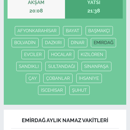
AKŞAM
YATSI
20:08
21:38
AFYONKARAHİSAR
BAYAT
BAŞMAKÇI
BOLVADİN
DAZKIRI
DİNAR
EMİRDAĞ
EVCİLER
HOCALAR
KIZILÖREN
SANDIKLI
SULTANDAĞI
SİNANPAŞA
ÇAY
ÇOBANLAR
İHSANİYE
İSCEHİSAR
ŞUHUT
EMİRDAĞ AYLIK NAMAZ VAKITLERI