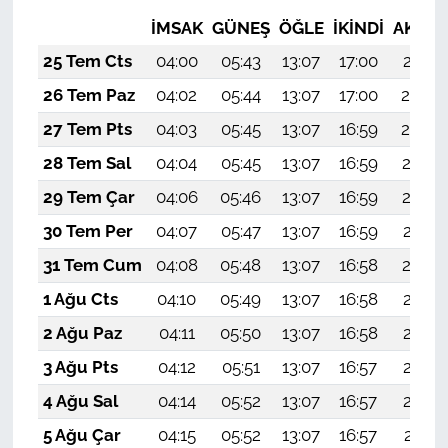
İMSAK
GÜNEŞ
ÖĞLE
İKINDI
AKŞA
25 Tem Cts
04:00
05:43
13:07
17:00
20:21
26 Tem Paz
04:02
05:44
13:07
17:00
20:20
27 Tem Pts
04:03
05:45
13:07
16:59
20:20
28 Tem Sal
04:04
05:45
13:07
16:59
20:19
29 Tem Çar
04:06
05:46
13:07
16:59
20:18
30 Tem Per
04:07
05:47
13:07
16:59
20:17
31 Tem Cum
04:08
05:48
13:07
16:58
20:16
1 Ağu Cts
04:10
05:49
13:07
16:58
20:15
2 Ağu Paz
04:11
05:50
13:07
16:58
20:14
3 Ağu Pts
04:12
05:51
13:07
16:57
20:13
4 Ağu Sal
04:14
05:52
13:07
16:57
20:12
5 Ağu Çar
04:15
05:52
13:07
16:57
20:11