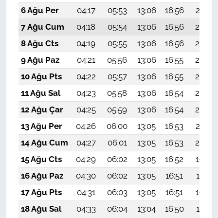
6 Ağu Per
04:17
05:53
13:06
16:56
20:10
7 Ağu Cum
04:18
05:54
13:06
16:56
20:08
8 Ağu Cts
04:19
05:55
13:06
16:56
20:07
9 Ağu Paz
04:21
05:56
13:06
16:55
20:06
10 Ağu Pts
04:22
05:57
13:06
16:55
20:05
11 Ağu Sal
04:23
05:58
13:06
16:54
20:04
12 Ağu Çar
04:25
05:59
13:06
16:54
20:02
13 Ağu Per
04:26
06:00
13:05
16:53
20:01
14 Ağu Cum
04:27
06:01
13:05
16:53
20:00
15 Ağu Cts
04:29
06:02
13:05
16:52
19:59
16 Ağu Paz
04:30
06:02
13:05
16:51
19:57
17 Ağu Pts
04:31
06:03
13:05
16:51
19:56
18 Ağu Sal
04:33
06:04
13:04
16:50
19:55