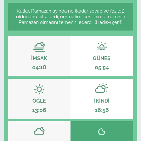
Kullar, Ramazan ayında ne (kadar sevap ve fazilet)
olduğunu bilselerdi, ümmetim, senenin tamamının
Ramazan olmasını temenni ederdi. (Hadis-i şerif)
İMSAK
GÜNEŞ
04:18
05:54
ÖĞLE
İKINDI
13:06
16:56