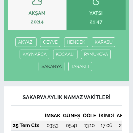
AKŞAM
YATSI
20:14
21:47
AKYAZI
GEYVE
HENDEK
KARASU
KAYNARCA
KOCAALİ
PAMUKOVA
SAKARYA
TARAKLI
SAKARYA AYLIK NAMAZ VAKITLERI
İMSAK
GÜNEŞ
ÖĞLE
İKINDI
AKŞA
25 Tem Cts
03:53
05:41
13:10
17:06
20:29