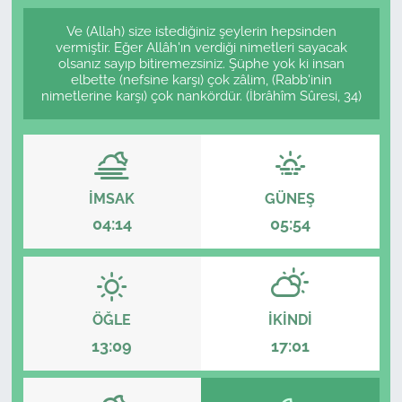
Ve (Allah) size istediğiniz şeylerin hepsinden
vermiştir. Eğer Allâh'ın verdiği nimetleri sayacak
olsanız sayıp bitiremezsiniz. Şüphe yok ki insan
elbette (nefsine karşı) çok zâlim, (Rabb'inin
nimetlerine karşı) çok nankördür. (İbrâhîm Sûresi, 34)
İMSAK
GÜNEŞ
04:14
05:54
ÖĞLE
İKINDI
13:09
17:01