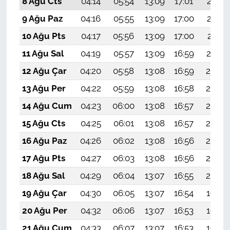
8 Ağu Cts
04:14
05:54
13:09
17:01
20:14
9 Ağu Paz
04:16
05:55
13:09
17:00
20:13
10 Ağu Pts
04:17
05:56
13:09
17:00
20:11
11 Ağu Sal
04:19
05:57
13:09
16:59
20:10
12 Ağu Çar
04:20
05:58
13:08
16:59
20:09
13 Ağu Per
04:22
05:59
13:08
16:58
20:07
14 Ağu Cum
04:23
06:00
13:08
16:57
20:06
15 Ağu Cts
04:25
06:01
13:08
16:57
20:05
16 Ağu Paz
04:26
06:02
13:08
16:56
20:03
17 Ağu Pts
04:27
06:03
13:08
16:56
20:02
18 Ağu Sal
04:29
06:04
13:07
16:55
20:00
19 Ağu Çar
04:30
06:05
13:07
16:54
19:59
20 Ağu Per
04:32
06:06
13:07
16:53
19:58
21 Ağu Cum
04:33
06:07
13:07
16:53
19:56