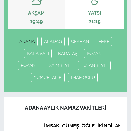
AKŞAM
YATSI
19:49
21:15
ADANA
ALADAĞ
CEYHAN
FEKE
KARAISALI
KARATAŞ
KOZAN
POZANTI
SAİMBEYLİ
TUFANBEYLİ
YUMURTALIK
İMAMOĞLU
ADANA AYLIK NAMAZ VAKITLERI
İMSAK
GÜNEŞ
ÖĞLE
İKINDI
AKŞA