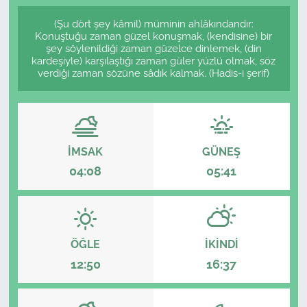
(Şu dört şey kâmil) müminin ahlâkındandır:
Konuştuğu zaman güzel konuşmak, (kendisine) bir
şey söylenildiği zaman güzelce dinlemek, (din
kardeşiyle) karşılaştığı zaman güler yüzlü olmak, söz
verdiği zaman sözüne sâdık kalmak. (Hadis-i şerif)
İMSAK
GÜNEŞ
04:08
05:41
ÖĞLE
İKINDI
12:50
16:37