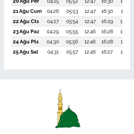
20 Ağu Per
04:25
05:52
12:47
16:30
19:32
21 Ağu Cum
04:26
05:53
12:47
16:30
19:31
22 Ağu Cts
04:27
05:54
12:47
16:29
19:29
23 Ağu Paz
04:29
05:55
12:46
16:28
19:28
24 Ağu Pts
04:30
05:56
12:46
16:28
19:27
25 Ağu Sal
04:31
05:57
12:46
16:27
19:25