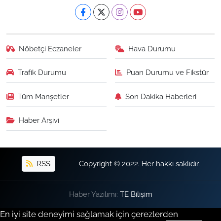
Nöbetçi Eczaneler
Hava Durumu
Trafik Durumu
Puan Durumu ve Fikstür
Tüm Manşetler
Son Dakika Haberleri
Haber Arşivi
RSS
Copyright © 2022. Her hakkı saklıdır.
Haber Yazılımı:
TE Bilişim
En iyi site deneyimi sağlamak için çerezlerden