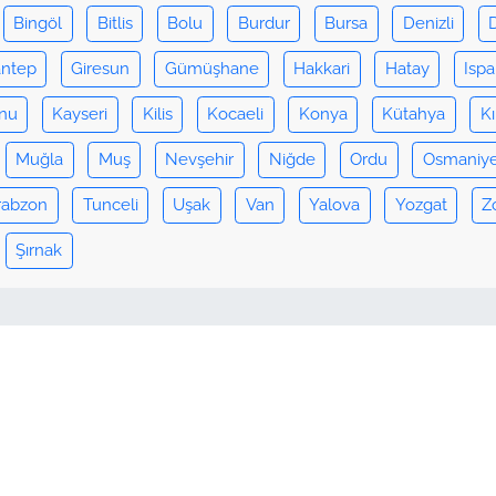
Bingöl
Bitlis
Bolu
Burdur
Bursa
Denizli
antep
Giresun
Gümüşhane
Hakkari
Hatay
Ispa
nu
Kayseri
Kilis
Kocaeli
Konya
Kütahya
Kı
Muğla
Muş
Nevşehir
Niğde
Ordu
Osmaniy
rabzon
Tunceli
Uşak
Van
Yalova
Yozgat
Z
Şırnak