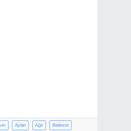
vin
Aydın
Ağrı
Balıkesir