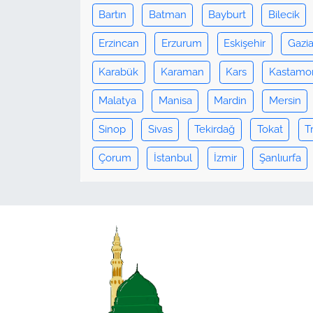
Bartın
Batman
Bayburt
Bilecik
Erzincan
Erzurum
Eskişehir
Gazi
Karabük
Karaman
Kars
Kastamo
Malatya
Manisa
Mardin
Mersin
Sinop
Sivas
Tekirdağ
Tokat
T
Çorum
İstanbul
İzmir
Şanlıurfa