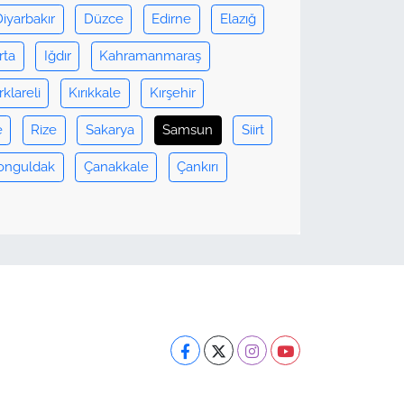
Diyarbakır
Düzce
Edirne
Elazığ
rta
Iğdır
Kahramanmaraş
rklareli
Kırıkkale
Kırşehir
e
Rize
Sakarya
Samsun
Siirt
onguldak
Çanakkale
Çankırı