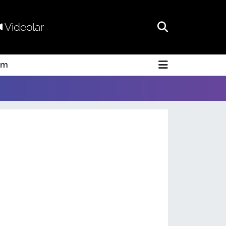
Videolar
am