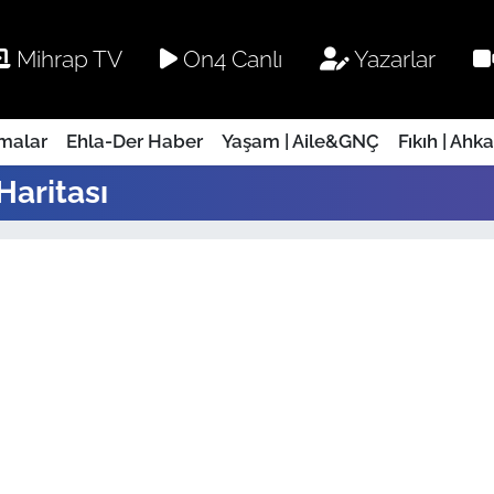
Mihrap TV
On4 Canlı
Yazarlar
rmalar
Ehla-Der Haber
Yaşam | Aile&GNÇ
Fıkıh | Ahk
Haritası