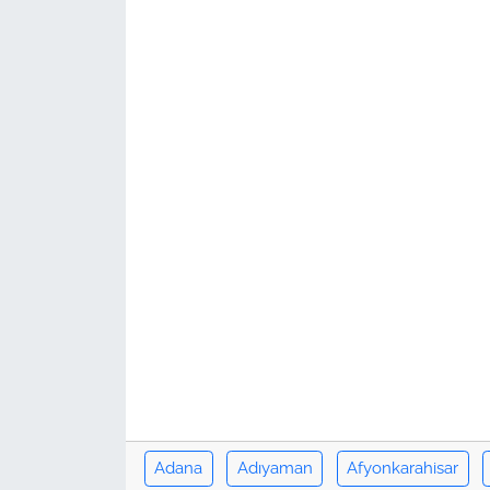
Adana
Adıyaman
Afyonkarahisar