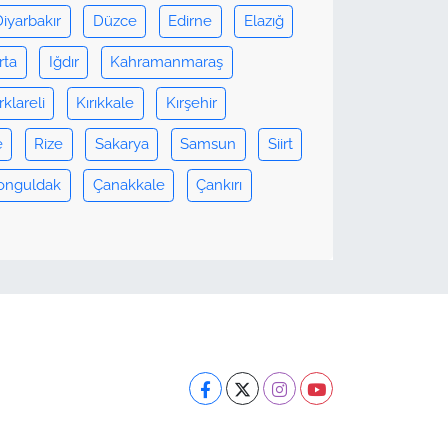
Diyarbakır
Düzce
Edirne
Elazığ
rta
Iğdır
Kahramanmaraş
rklareli
Kırıkkale
Kırşehir
e
Rize
Sakarya
Samsun
Siirt
onguldak
Çanakkale
Çankırı