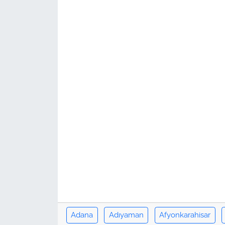
Adana
Adıyaman
Afyonkarahisar