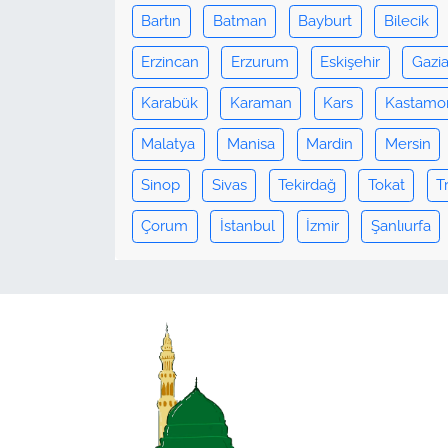
Bartın
Batman
Bayburt
Bilecik
Erzincan
Erzurum
Eskişehir
Gazi
Karabük
Karaman
Kars
Kastamo
Malatya
Manisa
Mardin
Mersin
Sinop
Sivas
Tekirdağ
Tokat
T
Çorum
İstanbul
İzmir
Şanlıurfa