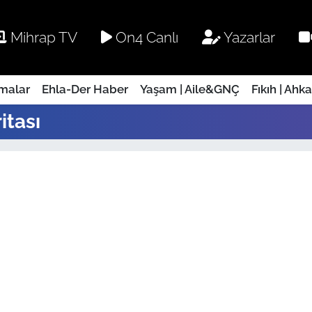
Mihrap TV
On4 Canlı
Yazarlar
rmalar
Ehla-Der Haber
Yaşam | Aile&GNÇ
Fıkıh | Ahk
itası