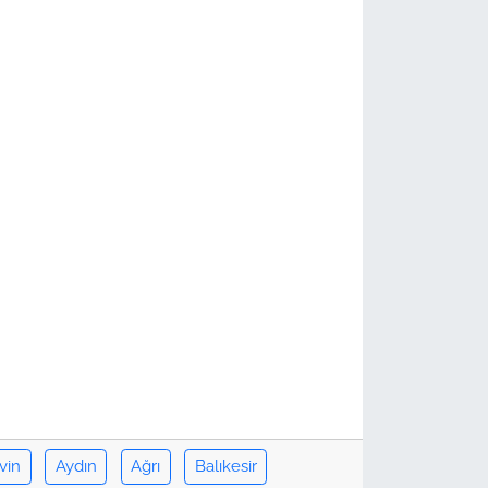
vin
Aydın
Ağrı
Balıkesir