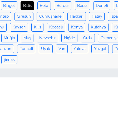
Bingöl
Bitlis
Bolu
Burdur
Bursa
Denizli
antep
Giresun
Gümüşhane
Hakkari
Hatay
Ispa
nu
Kayseri
Kilis
Kocaeli
Konya
Kütahya
Kı
Muğla
Muş
Nevşehir
Niğde
Ordu
Osmaniy
rabzon
Tunceli
Uşak
Van
Yalova
Yozgat
Z
Şırnak