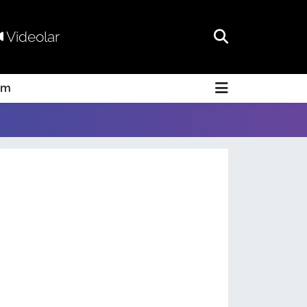
Videolar
am