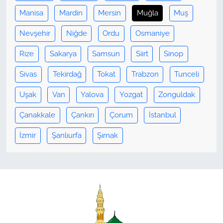
Manisa
Mardin
Mersin
Muğla
Muş
Nevşehir
Niğde
Ordu
Osmaniye
Rize
Sakarya
Samsun
Siirt
Sinop
Sivas
Tekirdağ
Tokat
Trabzon
Tunceli
Uşak
Van
Yalova
Yozgat
Zonguldak
Çanakkale
Çankırı
Çorum
İstanbul
İzmir
Şanlıurfa
Şırnak