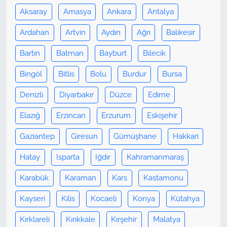
Aksaray
Amasya
Ankara
Antalya
Ardahan
Artvin
Aydın
Ağrı
Balıkesir
Bartın
Batman
Bayburt
Bilecik
Bingöl
Bitlis
Bolu
Burdur
Bursa
Denizli
Diyarbakır
Düzce
Edirne
Elazığ
Erzincan
Erzurum
Eskişehir
Gaziantep
Giresun
Gümüşhane
Hakkari
Hatay
Isparta
Iğdır
Kahramanmaraş
Karabük
Karaman
Kars
Kastamonu
Kayseri
Kilis
Kocaeli
Konya
Kütahya
Kırklareli
Kırıkkale
Kırşehir
Malatya