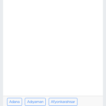
Adana
Adıyaman
Afyonkarahisar