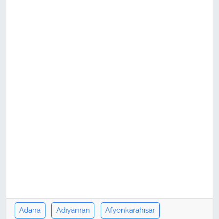
Adana
Adıyaman
Afyonkarahisar