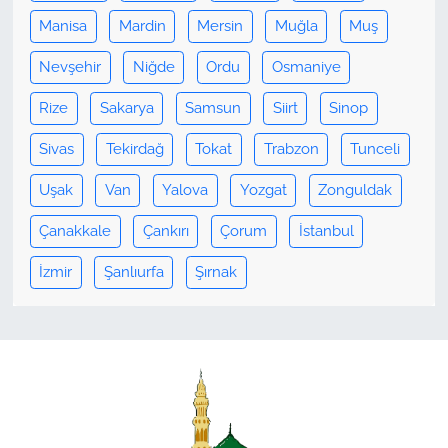
Manisa
Mardin
Mersin
Muğla
Muş
Nevşehir
Niğde
Ordu
Osmaniye
Rize
Sakarya
Samsun
Siirt
Sinop
Sivas
Tekirdağ
Tokat
Trabzon
Tunceli
Uşak
Van
Yalova
Yozgat
Zonguldak
Çanakkale
Çankırı
Çorum
İstanbul
İzmir
Şanlıurfa
Şırnak