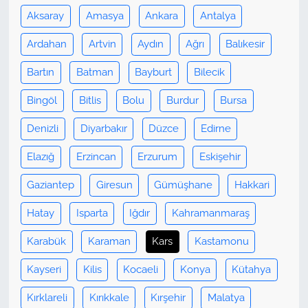
Aksaray
Amasya
Ankara
Antalya
Ardahan
Artvin
Aydın
Ağrı
Balıkesir
Bartın
Batman
Bayburt
Bilecik
Bingöl
Bitlis
Bolu
Burdur
Bursa
Denizli
Diyarbakır
Düzce
Edirne
Elazığ
Erzincan
Erzurum
Eskişehir
Gaziantep
Giresun
Gümüşhane
Hakkari
Hatay
Isparta
Iğdır
Kahramanmaraş
Karabük
Karaman
Kars
Kastamonu
Kayseri
Kilis
Kocaeli
Konya
Kütahya
Kırklareli
Kırıkkale
Kırşehir
Malatya