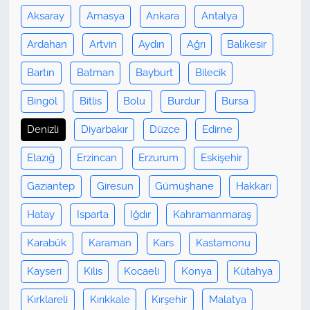
Aksaray
Amasya
Ankara
Antalya
Ardahan
Artvin
Aydın
Ağrı
Balıkesir
Bartın
Batman
Bayburt
Bilecik
Bingöl
Bitlis
Bolu
Burdur
Bursa
Denizli
Diyarbakır
Düzce
Edirne
Elazığ
Erzincan
Erzurum
Eskişehir
Gaziantep
Giresun
Gümüşhane
Hakkari
Hatay
Isparta
Iğdır
Kahramanmaraş
Karabük
Karaman
Kars
Kastamonu
Kayseri
Kilis
Kocaeli
Konya
Kütahya
Kırklareli
Kırıkkale
Kırşehir
Malatya