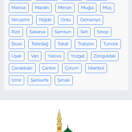
Manisa
Mardin
Mersin
Muğla
Muş
Nevşehir
Niğde
Ordu
Osmaniye
Rize
Sakarya
Samsun
Siirt
Sinop
Sivas
Tekirdağ
Tokat
Trabzon
Tunceli
Uşak
Van
Yalova
Yozgat
Zonguldak
Çanakkale
Çankırı
Çorum
İstanbul
İzmir
Şanlıurfa
Şırnak