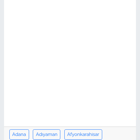
Adana
Adıyaman
Afyonkarahisar