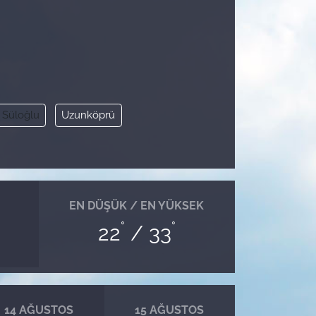
Süloğlu
Uzunköprü
EN DÜŞÜK / EN YÜKSEK
°
°
22
/ 33
14 AĞUSTOS
15 AĞUSTOS