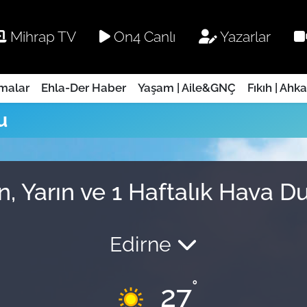
Mihrap TV
On4 Canlı
Yazarlar
rmalar
Ehla-Der Haber
Yaşam | Aile&GNÇ
Fıkıh | Ahk
u
, Yarın ve 1 Haftalık Hava 
Edirne
°
27