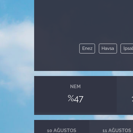
Enez
Havsa
İpsa
NEM
%47
10 AĞUSTOS
11 AĞUSTOS