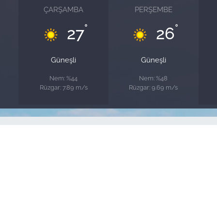
ÇARŞAMBA
PERŞEMBE
°
°
27
26
Güneşli
Güneşli
Nem: %44
Nem: %48
Rüzgar: 7.89 m/s
Rüzgar: 9.69 m/s