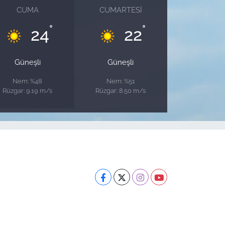
CUMA
CUMARTESI
°
°
24
22
Güneşli
Güneşli
Nem: %48
Nem: %51
Rüzgar: 9.19 m/s
Rüzgar: 8.50 m/s