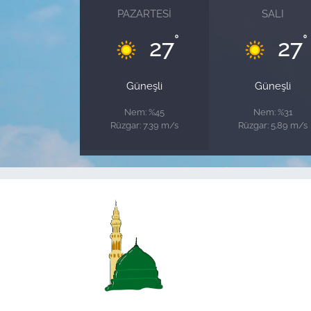
PAZARTESI
SALI
°
°
27
27
Güneşli
Güneşli
Nem: %45
Nem: %31
Rüzgar: 7.39 m/s
Rüzgar: 5.89 m/s