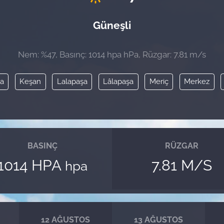
Güneşli
Nem: %47, Basınç: 1014 hpa hPa, Rüzgar: 7.81 m/s
la
Keşan
Lalapaşa
Lâlapaşa
Meriç
Merkez
BASINÇ
RÜZGAR
1014 HPA
7.81 M/S
hpa
12 AĞUSTOS
13 AĞUSTOS