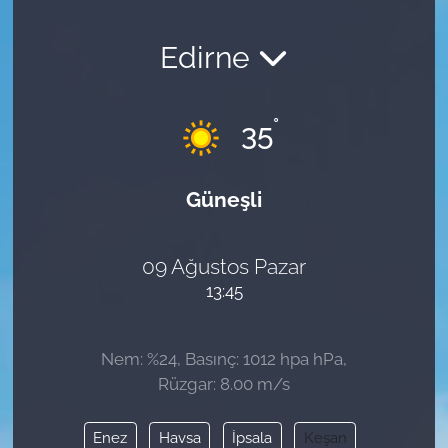
Edirne
°
35
Güneşli
09 Ağustos Pazar
13:45
Nem: %24, Basınç: 1012 hpa hPa,
Rüzgar: 8.00 m/s
Enez
Havsa
İpsala
Keşan