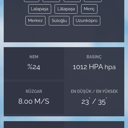
Lalapaşa
Lâlapaşa
Meriç
Merkez
Süloğlu
Uzunköprü
NEM
BASINÇ
%24
1012 HPA
hpa
RÜZGAR
EN DÜŞÜK / EN YÜKSEK
°
°
8.00 M/S
23
/ 35