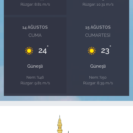
Rüzgar: 8.81 m/s
Rüzgar: 10.31 m/s
14 AĞUSTOS
15 AĞUSTOS
CUMA
CUMARTESI
°
°
24
23
Güneşli
Güneşli
Nem: %46
Nem: %50
Rüzgar: 9.81 m/s
Rüzgar: 8.39 m/s