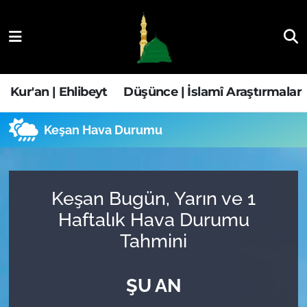
Kur'an | Ehlibeyt
Nöbetçi Eczaneler
Düşünce | İslamî Araştırmalar
Hava Durumu
Kur'an | Ehlibeyt
Düşünce | İslamî Araştırmalar
Ehla-Der Haber
Trafik Durumu
Keşan Hava Durumu
Yaşam | Aile&GNÇ
Süper Lig Puan Durumu ve Fikstür
Fıkıh | Ahkam
Tüm Manşetler
Keşan Bugün, Yarın ve 1
Haftalık Hava Durumu
Son Dakika Haberleri
Tahmini
Haber Arşivi
ŞU AN