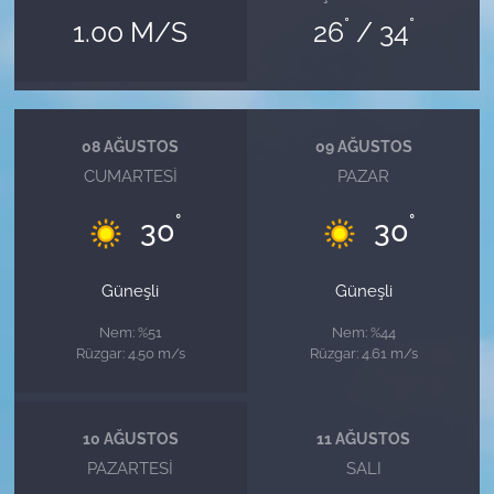
°
°
1.00 M/S
26
/ 34
08 AĞUSTOS
09 AĞUSTOS
CUMARTESI
PAZAR
°
°
30
30
Güneşli
Güneşli
Nem: %51
Nem: %44
Rüzgar: 4.50 m/s
Rüzgar: 4.61 m/s
10 AĞUSTOS
11 AĞUSTOS
PAZARTESI
SALI