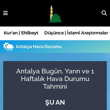
Kur'an | Ehlibeyt
Nöbetçi Eczaneler
Düşünce | İslamî Araştırmalar
Hava Durumu
Kur'an | Ehlibeyt
Düşünce | İslamî Araştırmalar
Ehla-Der Haber
Trafik Durumu
Antalya Hava Durumu
Yaşam | Aile&GNÇ
Süper Lig Puan Durumu ve Fikstür
Fıkıh | Ahkam
Tüm Manşetler
Antalya Bugün, Yarın ve 1
Haftalık Hava Durumu
Son Dakika Haberleri
Tahmini
Haber Arşivi
ŞU AN