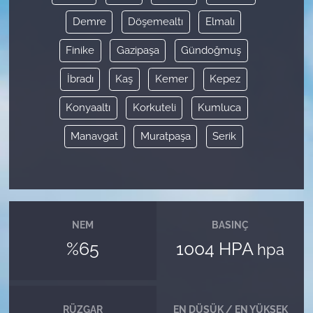
Demre
Döşemealtı
Elmalı
Finike
Gazipaşa
Gündoğmuş
İbradı
Kaş
Kemer
Kepez
Konyaaltı
Korkuteli
Kumluca
Manavgat
Muratpaşa
Serik
NEM
BASINÇ
%65
1004 HPA
hpa
RÜZGAR
EN DÜŞÜK / EN YÜKSEK