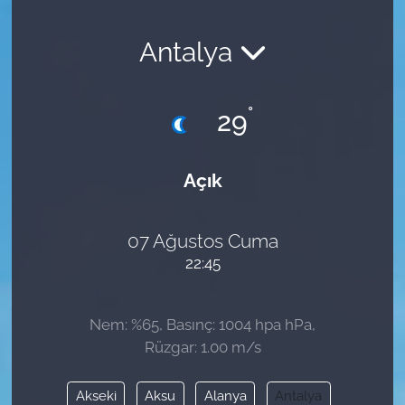
Antalya
°
29
Açık
07 Ağustos Cuma
22:45
Nem: %65, Basınç: 1004 hpa hPa,
Rüzgar: 1.00 m/s
Akseki
Aksu
Alanya
Antalya