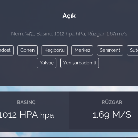
Açık
Nem: %51, Basınç: 1012 hpa hPa, Rüzgar: 1.69 m/s
ndost
Gönen
Keçiborlu
Merkez
Senirkent
Süt
Yalvaç
Yenişarbademli
BASINÇ
RÜZGAR
1012 HPA
1.69 M/S
hpa