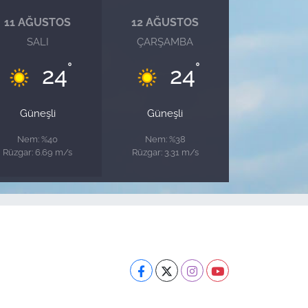
11 AĞUSTOS
12 AĞUSTOS
SALI
ÇARŞAMBA
°
°
24
24
Güneşli
Güneşli
Nem: %40
Nem: %38
Rüzgar: 6.69 m/s
Rüzgar: 3.31 m/s