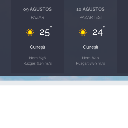
09 AĞUSTOS
10 AĞUSTOS
PAZAR
PAZARTESI
°
°
25
24
Güneşli
Güneşli
Nem: %36
Nem: %40
Rüzgar: 6.19 m/s
Rüzgar: 8.89 m/s