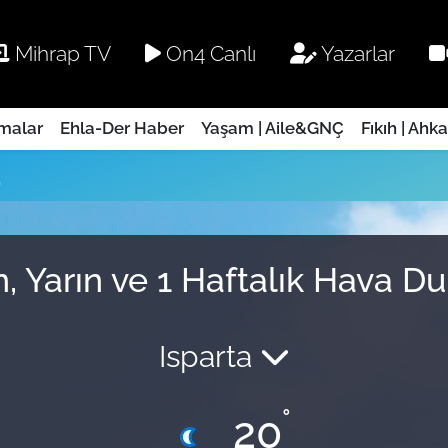
Mihrap TV
On4 Canlı
Yazarlar
rmalar
Ehla-Der Haber
Yaşam | Aile&GNÇ
Fıkıh | Ahk
u
, Yarın ve 1 Haftalık Hava 
Isparta
°
20