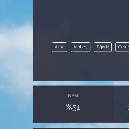
Aksu
Atabey
Eğirdir
Gele
NEM
%51