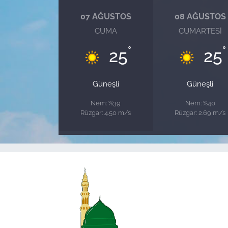
07 AĞUSTOS
08 AĞUSTOS
CUMA
CUMARTESI
°
°
25
25
Güneşli
Güneşli
Nem: %39
Nem: %40
Rüzgar: 4.50 m/s
Rüzgar: 2.69 m/s