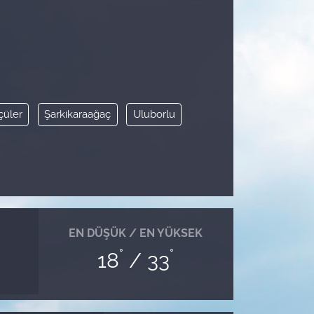
çüler
Şarkikaraağaç
Uluborlu
EN DÜŞÜK / EN YÜKSEK
°
°
18
/ 33