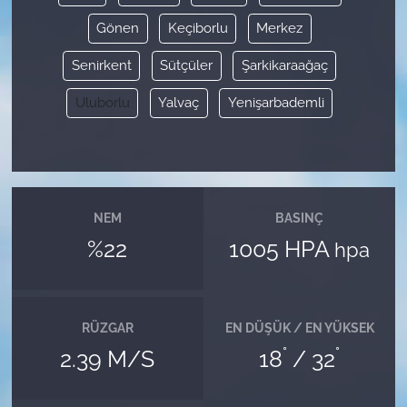
Gönen
Keçiborlu
Merkez
Senirkent
Sütçüler
Şarkikaraağaç
Uluborlu
Yalvaç
Yenişarbademli
NEM
BASINÇ
%22
1005 HPA
hpa
RÜZGAR
EN DÜŞÜK / EN YÜKSEK
°
°
2.39 M/S
18
/ 32