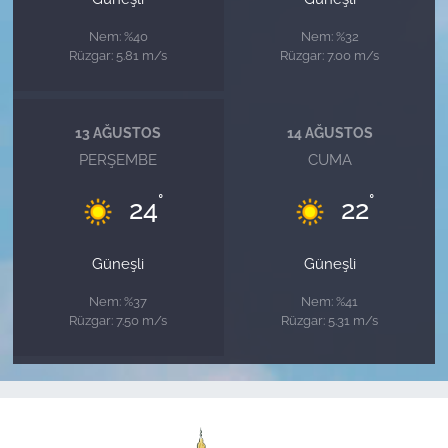
Nem: %40
Nem: %32
Rüzgar: 5.81 m/s
Rüzgar: 7.00 m/s
13 AĞUSTOS
14 AĞUSTOS
PERŞEMBE
CUMA
°
°
24
22
Güneşli
Güneşli
Nem: %37
Nem: %41
Rüzgar: 7.50 m/s
Rüzgar: 5.31 m/s