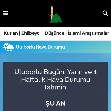
Kur'an | Ehlibeyt
Nöbetçi Eczaneler
Düşünce | İslamî Araştırmalar
Hava Durumu
Kur'an | Ehlibeyt
Düşünce | İslamî Araştırmalar
Ehla-Der Haber
Trafik Durumu
Uluborlu Hava Durumu
Yaşam | Aile&GNÇ
Süper Lig Puan Durumu ve Fikstür
Fıkıh | Ahkam
Tüm Manşetler
Uluborlu Bugün, Yarın ve 1
Haftalık Hava Durumu
Son Dakika Haberleri
Tahmini
Haber Arşivi
ŞU AN