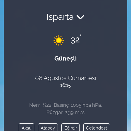
Isparta
°
32
Güneşli
08 Ağustos Cumartesi
16:15
Nem: %22, Basınç: 1005 hpa hPa,
Rüzgar: 2.39 m/s
Aksu
Atabey
Eğirdir
Gelendost