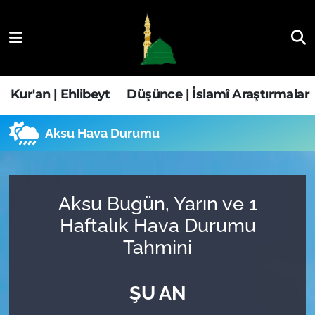
Kur'an | Ehlibeyt
Nöbetçi Eczaneler
Düşünce | İslamî Araştırmalar
Hava Durumu
Kur'an | Ehlibeyt
Düşünce | İslamî Araştırmalar
Ehla-Der Haber
Trafik Durumu
Aksu Hava Durumu
Yaşam | Aile&GNÇ
Süper Lig Puan Durumu ve Fikstür
Fıkıh | Ahkam
Tüm Manşetler
Aksu Bugün, Yarın ve 1
Haftalık Hava Durumu
Son Dakika Haberleri
Tahmini
Haber Arşivi
ŞU AN