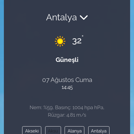
Antalya
°
32
Güneşli
07 Ağustos Cuma
14:45
Nem: %59, Basınç: 1004 hpa hPa,
Rüzgar: 4.81 m/s
Akseki
Aksu
Alanya
Antalya