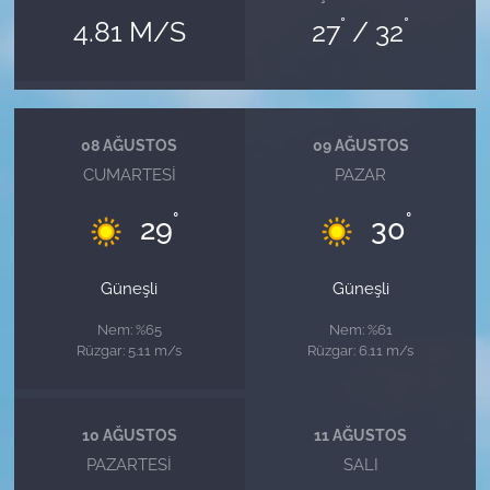
°
°
4.81 M/S
27
/ 32
08 AĞUSTOS
09 AĞUSTOS
CUMARTESI
PAZAR
°
°
29
30
Güneşli
Güneşli
Nem: %65
Nem: %61
Rüzgar: 5.11 m/s
Rüzgar: 6.11 m/s
10 AĞUSTOS
11 AĞUSTOS
PAZARTESI
SALI