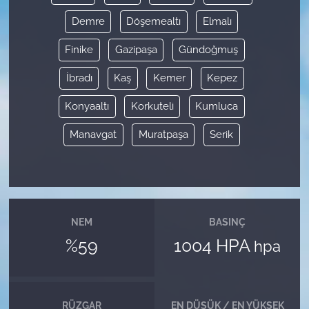
Demre
Döşemealtı
Elmalı
Finike
Gazipaşa
Gündoğmuş
İbradı
Kaş
Kemer
Kepez
Konyaaltı
Korkuteli
Kumluca
Manavgat
Muratpaşa
Serik
NEM
BASINÇ
%59
1004 HPA
hpa
RÜZGAR
EN DÜŞÜK / EN YÜKSEK