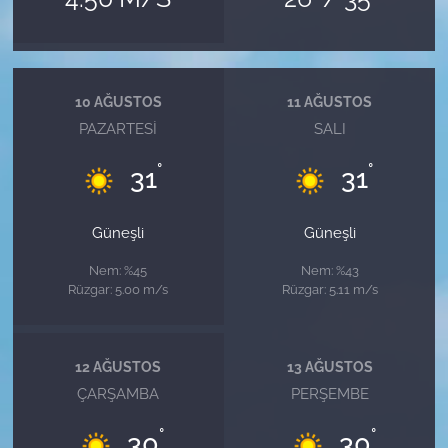
10 AĞUSTOS
11 AĞUSTOS
PAZARTESI
SALI
°
°
31
31
Güneşli
Güneşli
Nem: %45
Nem: %43
Rüzgar: 5.00 m/s
Rüzgar: 5.11 m/s
12 AĞUSTOS
13 AĞUSTOS
ÇARŞAMBA
PERŞEMBE
°
°
30
30