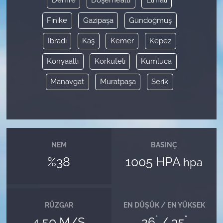
Finike
Gazipaşa
Gündoğmuş
İbradı
Kaş
Kemer
Kepez
Konyaaltı
Korkuteli
Kumluca
Manavgat
Muratpaşa
Serik
NEM
BASINÇ
%38
1005 HPA
hpa
RÜZGAR
EN DÜŞÜK / EN YÜKSEK
°
°
4.50 M/S
26
/ 35