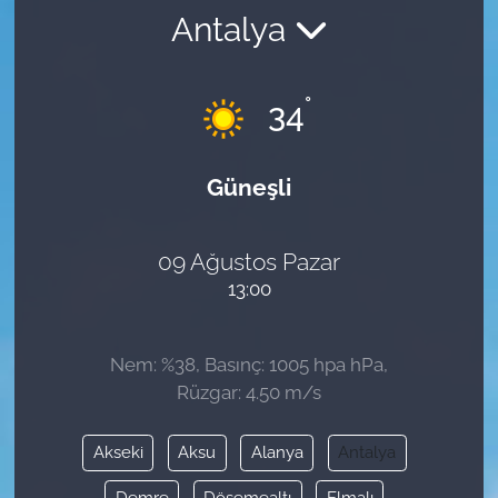
Antalya
°
34
Güneşli
09 Ağustos Pazar
13:00
Nem: %38, Basınç: 1005 hpa hPa,
Rüzgar: 4.50 m/s
Akseki
Aksu
Alanya
Antalya
Demre
Döşemealtı
Elmalı