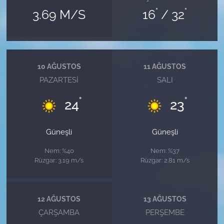
°
°
3.69 M/S
16
/ 32
10 AĞUSTOS
11 AĞUSTOS
PAZARTESI
SALI
°
°
24
23
Güneşli
Güneşli
Nem: %40
Nem: %37
Rüzgar: 3.19 m/s
Rüzgar: 2.81 m/s
12 AĞUSTOS
13 AĞUSTOS
ÇARŞAMBA
PERŞEMBE