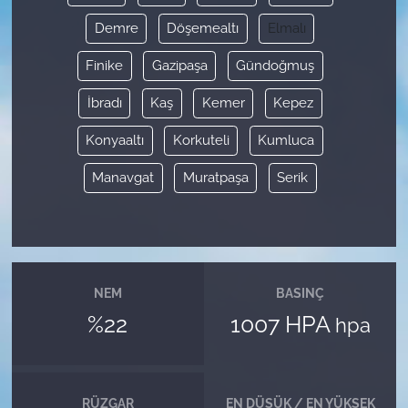
Demre
Döşemealtı
Elmalı
Finike
Gazipaşa
Gündoğmuş
İbradı
Kaş
Kemer
Kepez
Konyaaltı
Korkuteli
Kumluca
Manavgat
Muratpaşa
Serik
NEM
BASINÇ
%22
1007 HPA
hpa
RÜZGAR
EN DÜŞÜK / EN YÜKSEK