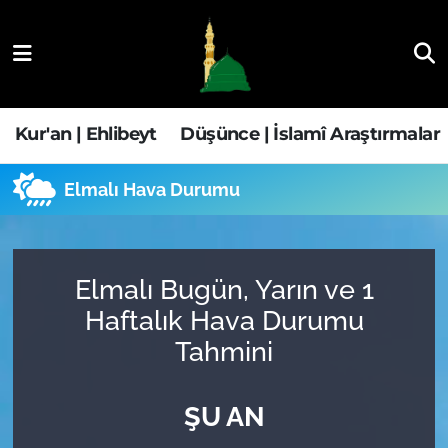
Kur'an | Ehlibeyt
Nöbetçi Eczaneler
Düşünce | İslamî Araştırmalar
Hava Durumu
Kur'an | Ehlibeyt
Düşünce | İslamî Araştırmalar
Ehla-Der Haber
Trafik Durumu
Elmalı Hava Durumu
Yaşam | Aile&GNÇ
Süper Lig Puan Durumu ve Fikstür
Fıkıh | Ahkam
Tüm Manşetler
Elmalı Bugün, Yarın ve 1
Haftalık Hava Durumu
Son Dakika Haberleri
Tahmini
Haber Arşivi
ŞU AN