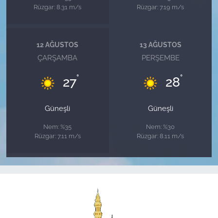
Rüzgar: 8.31 m/s
Rüzgar: 7.19 m/s
12 AĞUSTOS
13 AĞUSTOS
ÇARŞAMBA
PERŞEMBE
°
°
27
28
Güneşli
Güneşli
Nem: %35
Nem: %30
Rüzgar: 7.11 m/s
Rüzgar: 8.11 m/s