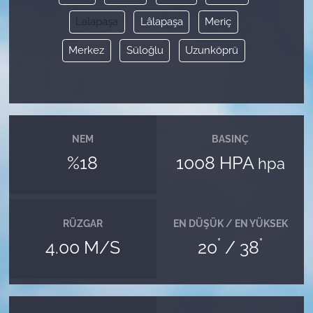
Lalapaşa
Lâlapaşa
Meriç
Merkez
Süloğlu
Uzunköprü
NEM
BASINÇ
%18
1008 HPA
hpa
RÜZGAR
EN DÜŞÜK / EN YÜKSEK
°
°
4.00 M/S
20
/ 38