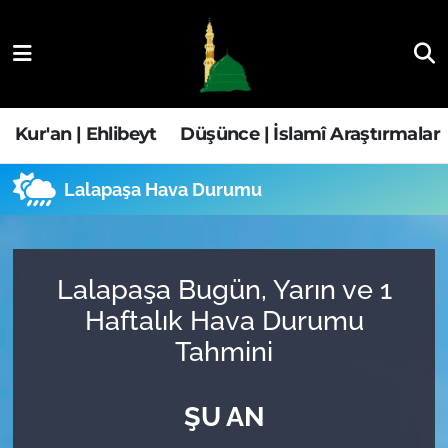
Kur'an | Ehlibeyt
Nöbetçi Eczaneler
Düşünce | İslamî Araştırmalar
Hava Durumu
Kur'an | Ehlibeyt
Düşünce | İslamî Araştırmalar
Ehla-Der Haber
Trafik Durumu
Lalapaşa Hava Durumu
Yaşam | Aile&GNÇ
Süper Lig Puan Durumu ve Fikstür
Fıkıh | Ahkam
Tüm Manşetler
Lalapaşa Bugün, Yarın ve 1
Haftalık Hava Durumu
Son Dakika Haberleri
Tahmini
Haber Arşivi
ŞU AN