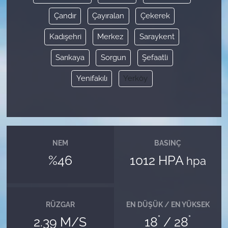
Çandır
Çayıralan
Çekerek
Kadışehri
Merkez
Saraykent
Sarıkaya
Sorgun
Şefaatli
Yenifakılı
Yerköy
NEM
BASINÇ
%46
1012 HPA
hpa
RÜZGAR
EN DÜŞÜK / EN YÜKSEK
°
°
2.39 M/S
18
/ 28