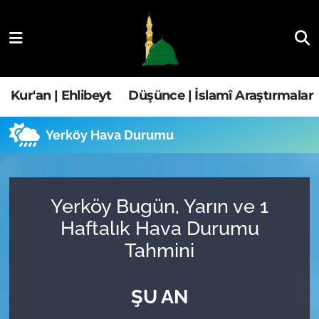
Kur'an | Ehlibeyt
Nöbetçi Eczaneler
Düşünce | İslamî Araştırmalar
Hava Durumu
Kur'an | Ehlibeyt
Düşünce | İslamî Araştırmalar
Ehla-Der Haber
Trafik Durumu
Yerköy Hava Durumu
Yaşam | Aile&GNÇ
Süper Lig Puan Durumu ve Fikstür
Fıkıh | Ahkam
Tüm Manşetler
Yerköy Bugün, Yarın ve 1
Haftalık Hava Durumu
Son Dakika Haberleri
Tahmini
Haber Arşivi
ŞU AN