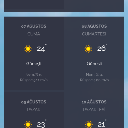
07 AĞUSTOS
08 AĞUSTOS
CUMA
CUMARTESI
°
°
24
26
Güneşli
Güneşli
Nem: %39
Nem: %34
Rüzgar: 5.11 m/s
Rüzgar: 4.00 m/s
09 AĞUSTOS
10 AĞUSTOS
PAZAR
PAZARTESI
°
°
23
21