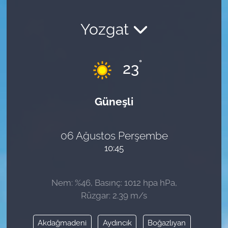
Yozgat
°
23
Güneşli
06 Ağustos Perşembe
10:45
Nem: %46, Basınç: 1012 hpa hPa,
Rüzgar: 2.39 m/s
Akdağmadeni
Aydıncık
Boğazlıyan