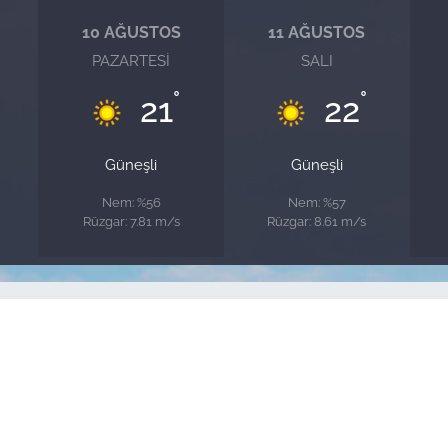
10 AĞUSTOS
11 AĞUSTOS
PAZARTESI
SALI
°
°
21
22
Güneşli
Güneşli
Nem: %56
Nem: %57
Rüzgar: 7.81 m/s
Rüzgar: 8.61 m/s