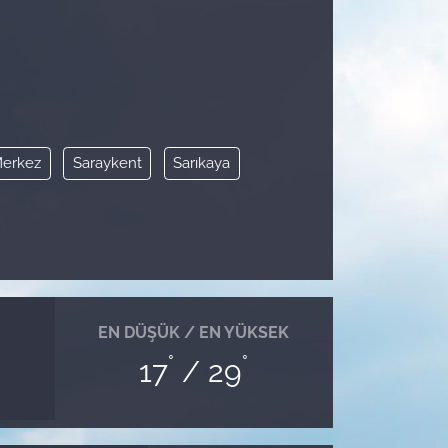
erkez
Saraykent
Sarıkaya
EN DÜŞÜK / EN YÜKSEK
°
°
17
/ 29