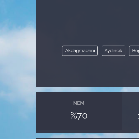
Akdağmadeni
Aydıncık
Boğ
NEM
%70