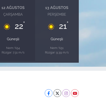
12 AĞUSTOS
13 AĞUSTOS
ÇARŞAMBA
PERŞEMBE
°
°
22
21
Güneşli
Güneşli
Nem: %54
Nem: %51
Rüzgar: 7.31 m/s
Rüzgar: 9.39 m/s