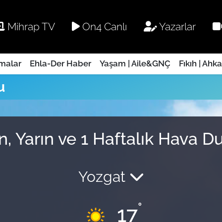
Mihrap TV
On4 Canlı
Yazarlar
rmalar
Ehla-Der Haber
Yaşam | Aile&GNÇ
Fıkıh | Ahk
u
n, Yarın ve 1 Haftalık Hava 
Yozgat
°
17