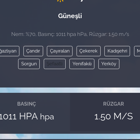
Güneşli
Nem: %70, Basınç: 1011 hpa hPa, Rüzgar: 1.50 m/s
azlıyan
Çandır
Çayıralan
Çekerek
Kadışehri
M
Sorgun
Şefaatli
Yenifakılı
Yerköy
BASINÇ
RÜZGAR
1011 HPA
1.50 M/S
hpa