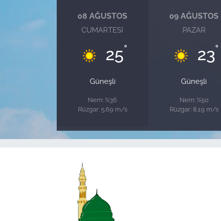
08 AĞUSTOS
09 AĞUSTOS
CUMARTESI
PAZAR
°
°
25
23
Güneşli
Güneşli
Nem: %36
Nem: %50
Rüzgar: 5.69 m/s
Rüzgar: 8.19 m/s