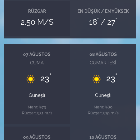
RÜZGAR
EN DÜŞÜK / EN YÜKSEK
°
°
2.50 M/S
18
/ 27
07 AĞUSTOS
08 AĞUSTOS
CUMA
CUMARTESI
°
°
23
23
Güneşli
Güneşli
Nem: %79
Nem: %80
Rüzgar: 3.31 m/s
Rüzgar: 3.19 m/s
09 AĞUSTOS
10 AĞUSTOS