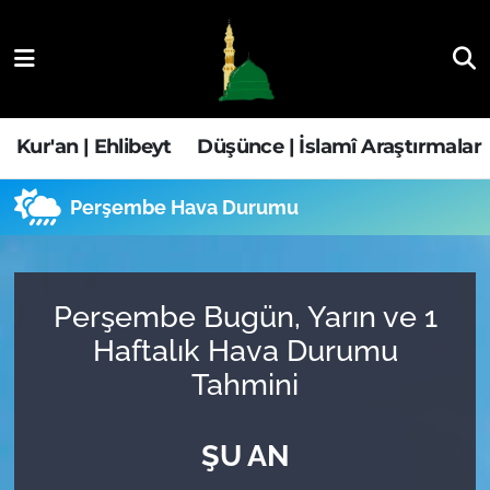
Kur'an | Ehlibeyt
Nöbetçi Eczaneler
Düşünce | İslamî Araştırmalar
Hava Durumu
Kur'an | Ehlibeyt
Düşünce | İslamî Araştırmalar
Ehla-Der Haber
Trafik Durumu
Perşembe Hava Durumu
Yaşam | Aile&GNÇ
Süper Lig Puan Durumu ve Fikstür
Fıkıh | Ahkam
Tüm Manşetler
Perşembe Bugün, Yarın ve 1
Haftalık Hava Durumu
Son Dakika Haberleri
Tahmini
Haber Arşivi
ŞU AN