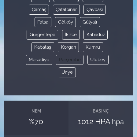
Çamaş
Çatalpınar
Çaybaşı
Fatsa
Gölköy
Gülyalı
Gürgentepe
İkizce
Kabadüz
Kabataş
Korgan
Kumru
Mesudiye
Perşembe
Ulubey
Ünye
NEM
BASINÇ
%70
1012 HPA
hpa