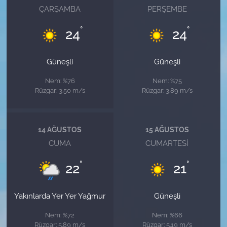
ÇARŞAMBA
PERŞEMBE
°
°
24
24
Güneşli
Güneşli
Nem: %76
Nem: %75
Rüzgar: 3.50 m/s
Rüzgar: 3.89 m/s
14 AĞUSTOS
15 AĞUSTOS
CUMA
CUMARTESI
°
°
22
21
Yakınlarda Yer Yer Yağmur
Güneşli
Nem: %72
Nem: %66
Rüzgar: 5.89 m/s
Rüzgar: 5.19 m/s