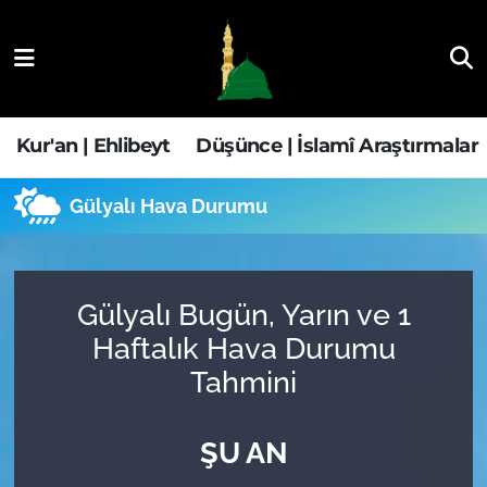
Kur'an | Ehlibeyt
Nöbetçi Eczaneler
Düşünce | İslamî Araştırmalar
Hava Durumu
Kur'an | Ehlibeyt
Düşünce | İslamî Araştırmalar
Ehla-Der Haber
Trafik Durumu
Gülyalı Hava Durumu
Yaşam | Aile&GNÇ
Süper Lig Puan Durumu ve Fikstür
Fıkıh | Ahkam
Tüm Manşetler
Gülyalı Bugün, Yarın ve 1
Haftalık Hava Durumu
Son Dakika Haberleri
Tahmini
Haber Arşivi
ŞU AN