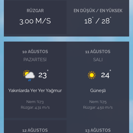
RÜZGAR
EN DÜŞÜK / EN YÜKSEK
°
°
3.00 M/S
18
/ 28
10 AĞUSTOS
11 AĞUSTOS
PAZARTESI
SALI
°
°
23
24
Yakınlarda Yer Yer Yağmur
Güneşli
Nem: %73
Nem: %75
Rüzgar: 4.31 m/s
Rüzgar: 4.50 m/s
12 AĞUSTOS
13 AĞUSTOS