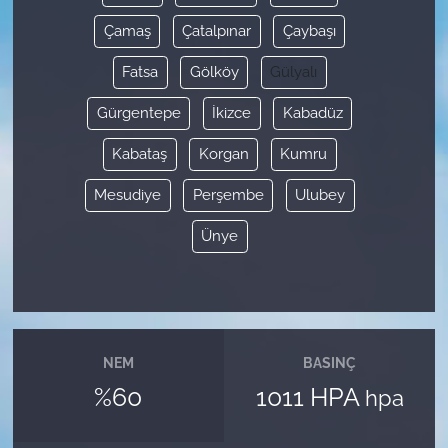
Çamaş
Çatalpınar
Çaybaşı
Fatsa
Gölköy
Gülyalı
Gürgentepe
İkizce
Kabadüz
Kabataş
Korgan
Kumru
Mesudiye
Perşembe
Ulubey
Ünye
NEM
BASINÇ
%60
1011 HPA
hpa