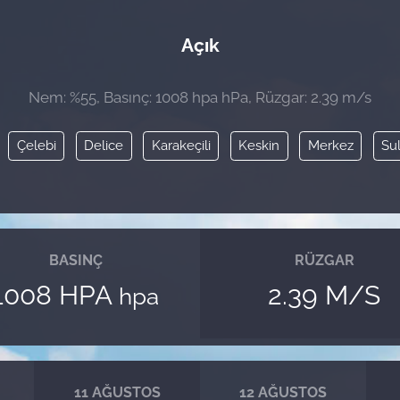
Açık
Nem: %55, Basınç: 1008 hpa hPa, Rüzgar: 2.39 m/s
Çelebi
Delice
Karakeçili
Keskin
Merkez
Su
BASINÇ
RÜZGAR
1008 HPA
2.39 M/S
hpa
11 AĞUSTOS
12 AĞUSTOS