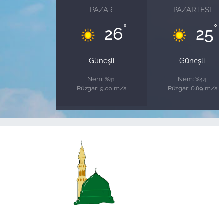
PAZAR
PAZARTESI
°
°
26
25
Güneşli
Güneşli
Nem: %41
Nem: %44
Rüzgar: 9.00 m/s
Rüzgar: 6.89 m/s