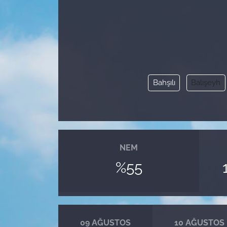
Bahşılı
Balışeyh
NEM
%55
09 AĞUSTOS
10 AĞUSTOS