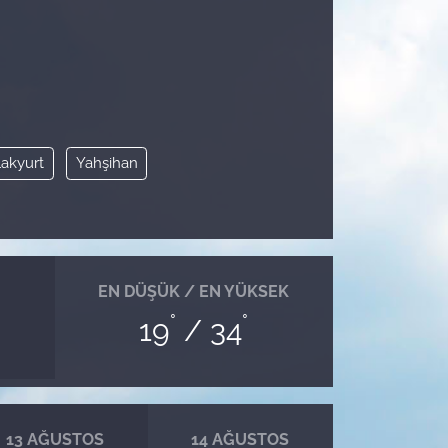
lakyurt
Yahşihan
EN DÜŞÜK / EN YÜKSEK
°
°
19
/ 34
13 AĞUSTOS
14 AĞUSTOS