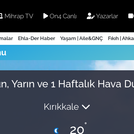
Mihrap TV
On4 Canlı
Yazarlar
rmalar
Ehla-Der Haber
Yaşam | Aile&GNÇ
Fıkıh | Ahk
mu
n, Yarın ve 1 Haftalık Hava 
Kırıkkale
°
20