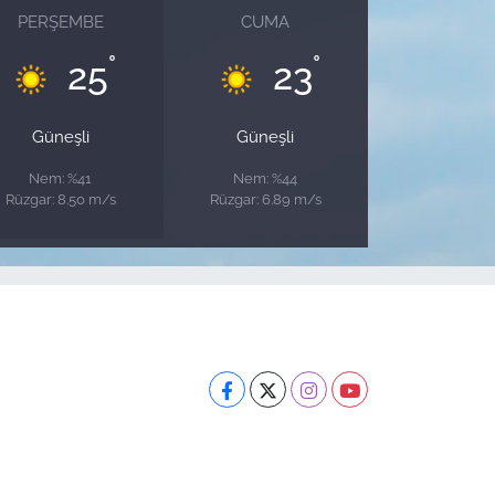
PERŞEMBE
CUMA
°
°
25
23
Güneşli
Güneşli
Nem: %41
Nem: %44
Rüzgar: 8.50 m/s
Rüzgar: 6.89 m/s