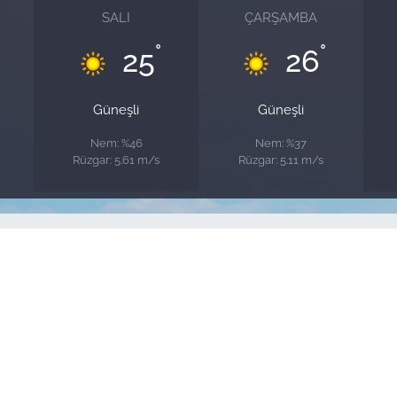
SALI
ÇARŞAMBA
°
°
25
26
Güneşli
Güneşli
Nem: %46
Nem: %37
Rüzgar: 5.61 m/s
Rüzgar: 5.11 m/s