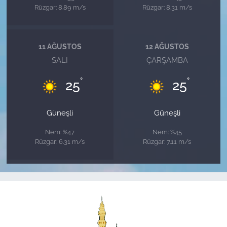
Rüzgar: 8.89 m/s
Rüzgar: 8.31 m/s
11 AĞUSTOS
12 AĞUSTOS
SALI
ÇARŞAMBA
°
°
25
25
Güneşli
Güneşli
Nem: %47
Nem: %45
Rüzgar: 6.31 m/s
Rüzgar: 7.11 m/s