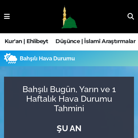
Kur'an | Ehlibeyt
Nöbetçi Eczaneler
Düşünce | İslamî Araştırmalar
Hava Durumu
Kur'an | Ehlibeyt
Düşünce | İslamî Araştırmalar
Ehla-Der Haber
Trafik Durumu
Bahşılı Hava Durumu
Yaşam | Aile&GNÇ
Süper Lig Puan Durumu ve Fikstür
Fıkıh | Ahkam
Tüm Manşetler
Bahşılı Bugün, Yarın ve 1
Haftalık Hava Durumu
Son Dakika Haberleri
Tahmini
Haber Arşivi
ŞU AN