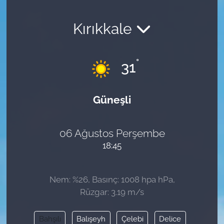
Kırıkkale
°
31
Güneşli
06 Ağustos Perşembe
18:45
Nem: %26, Basınç: 1008 hpa hPa,
Rüzgar: 3.19 m/s
Bahşılı
Balışeyh
Çelebi
Delice