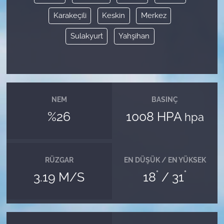
Karakeçili
Keskin
Merkez
Sulakyurt
Yahşihan
NEM
BASINÇ
%26
1008 HPA
hpa
RÜZGAR
EN DÜŞÜK / EN YÜKSEK
°
°
3.19 M/S
18
/ 31