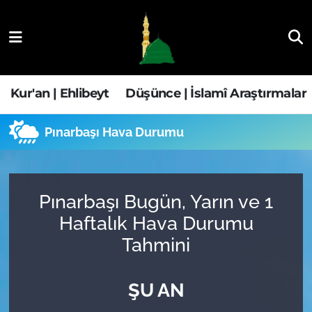
Kur'an | Ehlibeyt
Nöbetçi Eczaneler
Düşünce | İslamî Araştırmalar
Hava Durumu
Kur'an | Ehlibeyt
Düşünce | İslamî Araştırmalar
Ehla-Der Haber
Trafik Durumu
Pınarbaşı Hava Durumu
Yaşam | Aile&GNÇ
Süper Lig Puan Durumu ve Fikstür
Fıkıh | Ahkam
Tüm Manşetler
Pınarbaşı Bugün, Yarın ve 1
Haftalık Hava Durumu
Son Dakika Haberleri
Tahmini
Haber Arşivi
ŞU AN