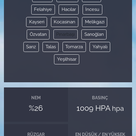
Felahiye
Hacılar
İncesu
Kayseri
Kocasinan
Melikgazi
Özvatan
Pınarbaşı
Sarıoğlan
Sarız
Talas
Tomarza
Yahyalı
Yeşilhisar
NEM
BASINÇ
%26
1009 HPA
hpa
RÜZGAR
EN DÜŞÜK / EN YÜKSEK