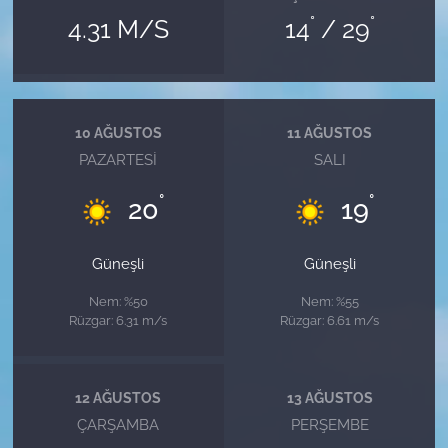
°
°
4.31 M/S
14
/ 29
10 AĞUSTOS
11 AĞUSTOS
PAZARTESI
SALI
°
°
20
19
Güneşli
Güneşli
Nem: %50
Nem: %55
Rüzgar: 6.31 m/s
Rüzgar: 6.61 m/s
12 AĞUSTOS
13 AĞUSTOS
ÇARŞAMBA
PERŞEMBE