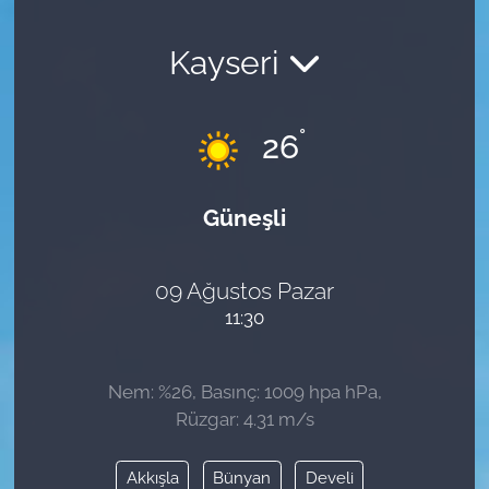
Kayseri
°
26
Güneşli
09 Ağustos Pazar
11:30
Nem: %26, Basınç: 1009 hpa hPa,
Rüzgar: 4.31 m/s
Akkışla
Bünyan
Develi