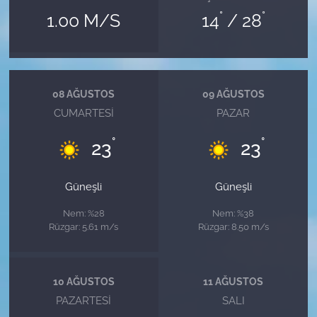
°
°
1.00 M/S
14
/ 28
08 AĞUSTOS
09 AĞUSTOS
CUMARTESI
PAZAR
°
°
23
23
Güneşli
Güneşli
Nem: %28
Nem: %38
Rüzgar: 5.61 m/s
Rüzgar: 8.50 m/s
10 AĞUSTOS
11 AĞUSTOS
PAZARTESI
SALI