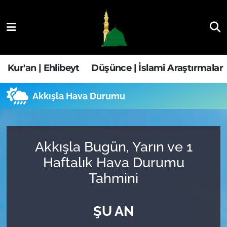
Kur'an | Ehlibeyt
Nöbetçi Eczaneler
Düşünce | İslamî Araştırmalar
Hava Durumu
Kur'an | Ehlibeyt
Düşünce | İslamî Araştırmalar
Ehla-Der Haber
Trafik Durumu
Akkışla Hava Durumu
Yaşam | Aile&GNÇ
Süper Lig Puan Durumu ve Fikstür
Fıkıh | Ahkam
Tüm Manşetler
Akkışla Bugün, Yarın ve 1
Haftalık Hava Durumu
Son Dakika Haberleri
Tahmini
Haber Arşivi
ŞU AN