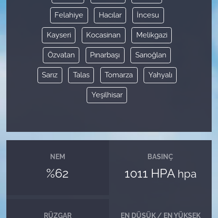
Felahiye
Hacılar
İncesu
Kayseri
Kocasinan
Melikgazi
Özvatan
Pınarbaşı
Sarıoğlan
Sarız
Talas
Tomarza
Yahyalı
Yeşilhisar
NEM
BASINÇ
%62
1011 HPA
hpa
RÜZGAR
EN DÜŞÜK / EN YÜKSEK