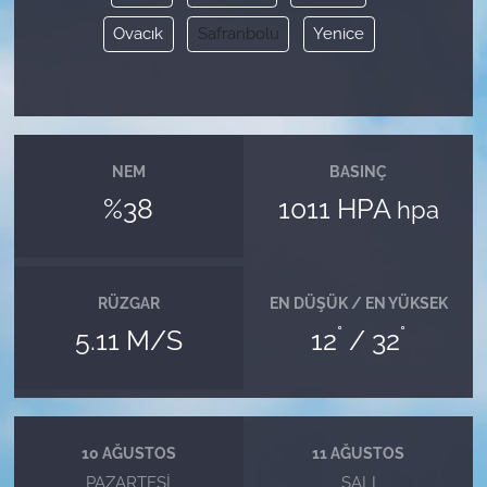
Ovacık
Safranbolu
Yenice
NEM
BASINÇ
%38
1011 HPA
hpa
RÜZGAR
EN DÜŞÜK / EN YÜKSEK
°
°
5.11 M/S
12
/ 32
10 AĞUSTOS
11 AĞUSTOS
PAZARTESI
SALI