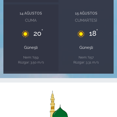
14 AĞUSTOS
15 AĞUSTOS
CUMA
CUMARTESI
°
°
20
18
Güneşli
Güneşli
Nem: %59
Nem: %57
Rüzgar: 3.50 m/s
Rüzgar: 3.31 m/s