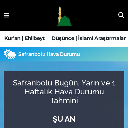
Kur'an | Ehlibeyt
Nöbetçi Eczaneler
Düşünce | İslamî Araştırmalar
Hava Durumu
Kur'an | Ehlibeyt
Düşünce | İslamî Araştırmalar
Ehla-Der Haber
Trafik Durumu
Safranbolu Hava Durumu
Yaşam | Aile&GNÇ
Süper Lig Puan Durumu ve Fikstür
Fıkıh | Ahkam
Tüm Manşetler
Safranbolu Bugün, Yarın ve 1
Haftalık Hava Durumu
Son Dakika Haberleri
Tahmini
Haber Arşivi
ŞU AN