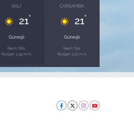
SALI
ÇARŞAMBA
°
°
21
21
Güneşli
Güneşli
Nem: %62
Nem: %51
Rüzgar: 3.39 m/s
Rüzgar: 3.31 m/s