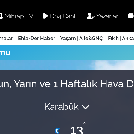
Mihrap TV
On4 Canlı
Yazarlar
rmalar
Ehla-Der Haber
Yaşam | Aile&GNÇ
Fıkıh | Ahk
umu
n, Yarın ve 1 Haftalık Hava
Karabük
°
13