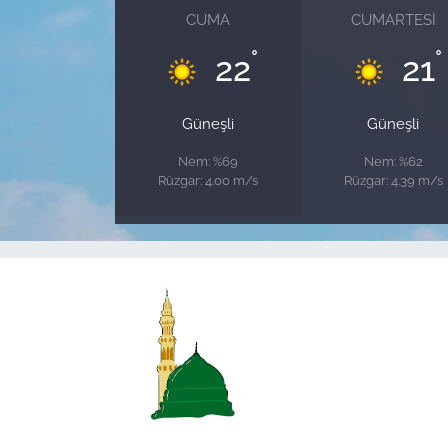
CUMA
CUMARTESI
°
°
22
21
Güneşli
Güneşli
Nem: %69
Nem: %62
Rüzgar: 4.00 m/s
Rüzgar: 4.39 m/s