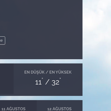
ce
EN DÜŞÜK / EN YÜKSEK
°
°
11
/ 32
11 AĞUSTOS
12 AĞUSTOS