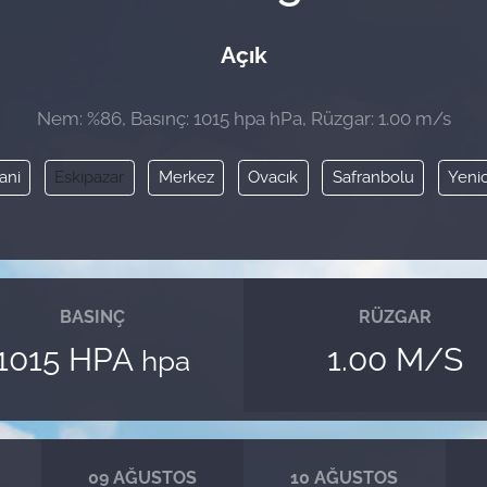
Açık
Nem: %86, Basınç: 1015 hpa hPa, Rüzgar: 1.00 m/s
ani
Eskipazar
Merkez
Ovacık
Safranbolu
Yeni
BASINÇ
RÜZGAR
1015 HPA
1.00 M/S
hpa
09 AĞUSTOS
10 AĞUSTOS