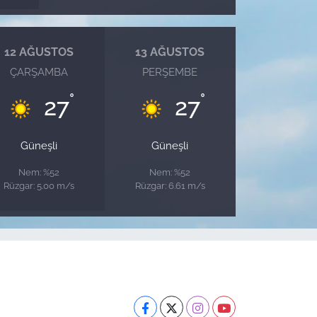
12 AĞUSTOS
13 AĞUSTOS
ÇARŞAMBA
PERŞEMBE
°
°
27
27
Güneşli
Güneşli
Nem: %52
Nem: %52
Rüzgar: 5.00 m/s
Rüzgar: 6.61 m/s