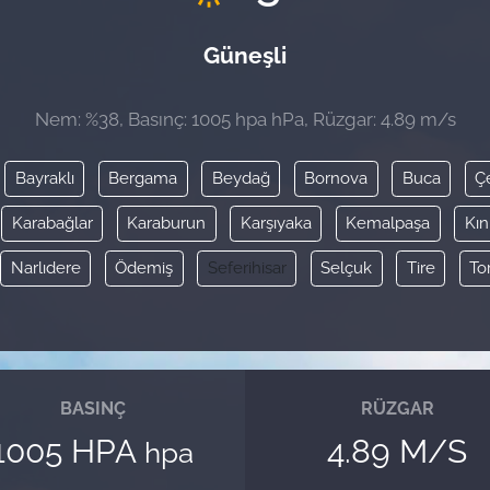
Güneşli
Nem: %38, Basınç: 1005 hpa hPa, Rüzgar: 4.89 m/s
Bayraklı
Bergama
Beydağ
Bornova
Buca
Ç
Karabağlar
Karaburun
Karşıyaka
Kemalpaşa
Kın
Narlıdere
Ödemiş
Seferihisar
Selçuk
Tire
To
BASINÇ
RÜZGAR
1005 HPA
4.89 M/S
hpa