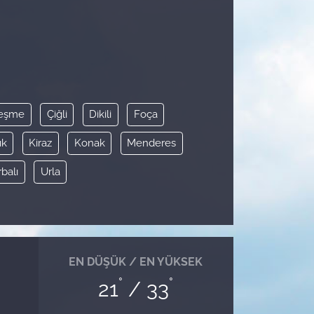
eşme
Çiğli
Dikili
Foça
ık
Kiraz
Konak
Menderes
rbalı
Urla
EN DÜŞÜK / EN YÜKSEK
°
°
21
/ 33