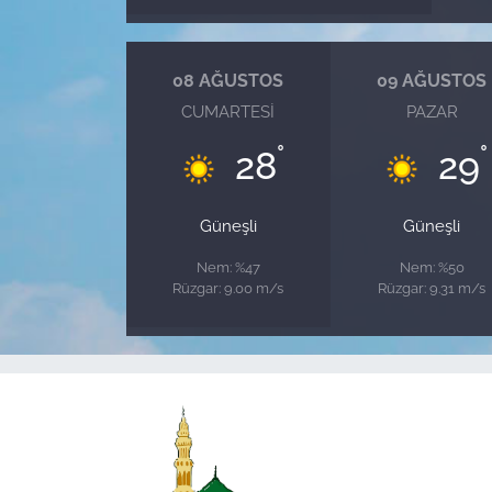
08 AĞUSTOS
09 AĞUSTOS
CUMARTESI
PAZAR
°
°
28
29
Güneşli
Güneşli
Nem: %47
Nem: %50
Rüzgar: 9.00 m/s
Rüzgar: 9.31 m/s