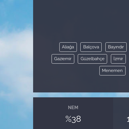
Aliağa
Balçova
Bayındır
Gaziemir
Güzelbahçe
İzmir
Menemen
NEM
%38