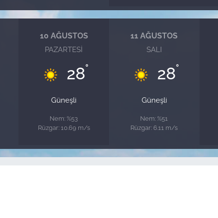
10 AĞUSTOS
11 AĞUSTOS
PAZARTESI
SALI
°
°
28
28
Güneşli
Güneşli
Nem: %53
Nem: %51
Rüzgar: 10.69 m/s
Rüzgar: 6.11 m/s