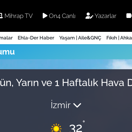
Mihrap TV
On4 Canlı
Yazarlar
rmalar
Ehla-Der Haber
Yaşam | Aile&GNÇ
Fıkıh | Ahk
rumu
ün, Yarın ve 1 Haftalık Hav
İzmir
°
32