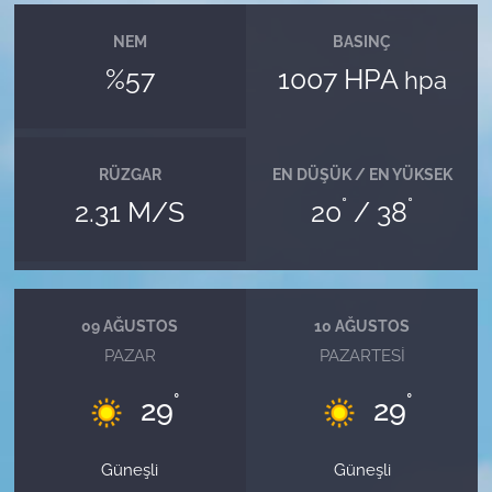
NEM
BASINÇ
%57
1007 HPA
hpa
RÜZGAR
EN DÜŞÜK / EN YÜKSEK
°
°
2.31 M/S
20
/ 38
09 AĞUSTOS
10 AĞUSTOS
PAZAR
PAZARTESI
°
°
29
29
Güneşli
Güneşli