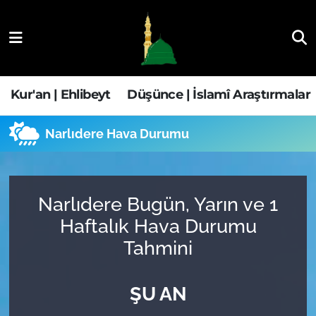
Kur'an | Ehlibeyt
Nöbetçi Eczaneler
Düşünce | İslamî Araştırmalar
Hava Durumu
Kur'an | Ehlibeyt
Düşünce | İslamî Araştırmalar
Ehla-Der Haber
Trafik Durumu
Narlıdere Hava Durumu
Yaşam | Aile&GNÇ
Süper Lig Puan Durumu ve Fikstür
Fıkıh | Ahkam
Tüm Manşetler
Narlıdere Bugün, Yarın ve 1
Haftalık Hava Durumu
Son Dakika Haberleri
Tahmini
Haber Arşivi
ŞU AN