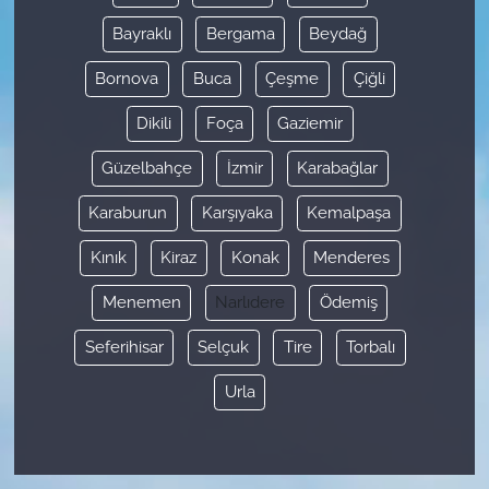
Bayraklı
Bergama
Beydağ
Bornova
Buca
Çeşme
Çiğli
Dikili
Foça
Gaziemir
Güzelbahçe
İzmir
Karabağlar
Karaburun
Karşıyaka
Kemalpaşa
Kınık
Kiraz
Konak
Menderes
Menemen
Narlıdere
Ödemiş
Seferihisar
Selçuk
Tire
Torbalı
Urla