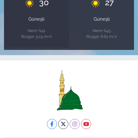
°
°
30
27
Güneşli
Güneşli
Nem: %41
Nem: %43
Rüzgar: 9.19 m/s
Rüzgar: 6.61 m/s