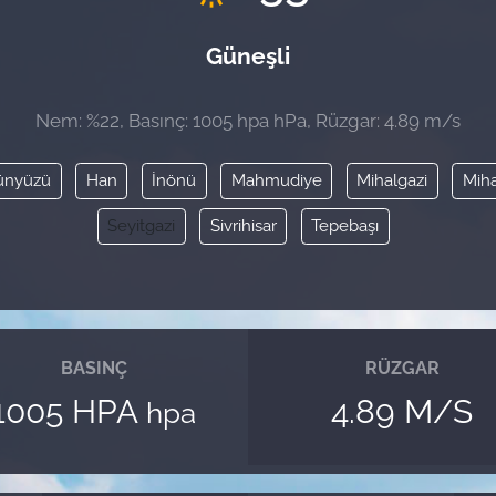
Güneşli
Nem: %22, Basınç: 1005 hpa hPa, Rüzgar: 4.89 m/s
ünyüzü
Han
İnönü
Mahmudiye
Mihalgazi
Miha
Seyitgazi
Sivrihisar
Tepebaşı
BASINÇ
RÜZGAR
1005 HPA
4.89 M/S
hpa