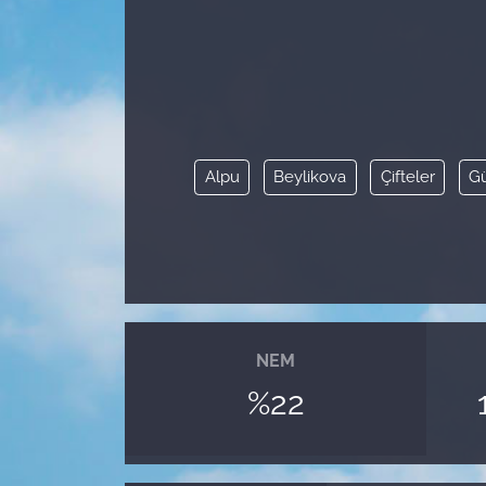
Alpu
Beylikova
Çifteler
G
NEM
%22