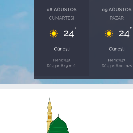
08 AĞUSTOS
09 AĞUSTOS
CUMARTESI
PAZAR
°
°
24
24
Güneşli
Güneşli
Nem: %45
Nem: %47
Rüzgar: 8.19 m/s
Rüzgar: 6.00 m/s