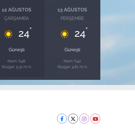
12 AĞUSTOS
13 AĞUSTOS
ÇARŞAMBA
PERŞEMBE
°
°
24
24
Güneşli
Güneşli
Nem: %48
Nem: %42
Rüzgar: 5.31 m/s
Rüzgar: 4.81 m/s