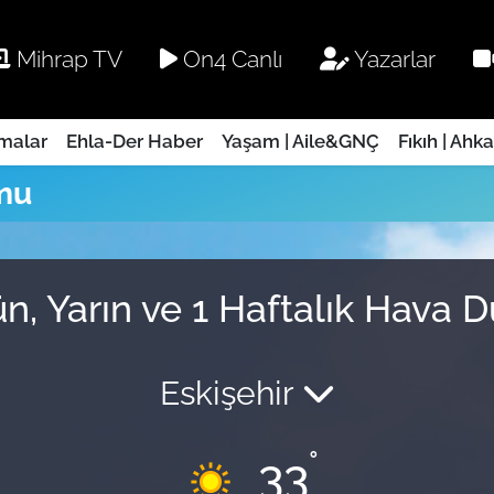
Mihrap TV
On4 Canlı
Yazarlar
rmalar
Ehla-Der Haber
Yaşam | Aile&GNÇ
Fıkıh | Ahk
mu
n, Yarın ve 1 Haftalık Hava
Eskişehir
°
33