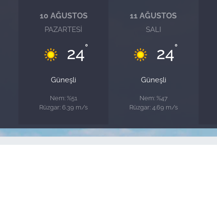
10 AĞUSTOS
11 AĞUSTOS
PAZARTESI
SALI
°
°
24
24
Güneşli
Güneşli
Nem: %51
Nem: %47
Rüzgar: 6.39 m/s
Rüzgar: 4.69 m/s