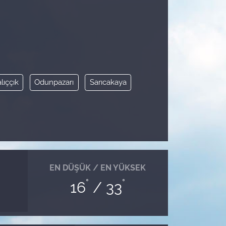
lıççık
Odunpazarı
Sarıcakaya
EN DÜŞÜK / EN YÜKSEK
°
°
16
/ 33