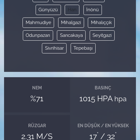
Günyüzü
Han
İnönü
Mahmudiye
Mihalgazi
Mihalıççık
Odunpazarı
Sarıcakaya
Seyitgazi
Sivrihisar
Tepebaşı
NEM
BASINÇ
%71
1015 HPA
hpa
RÜZGAR
EN DÜŞÜK / EN YÜKSEK
°
°
2.31 M/S
17
/ 32