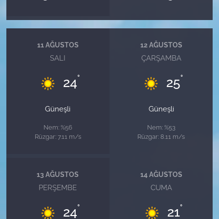
11 AĞUSTOS
12 AĞUSTOS
SALI
ÇARŞAMBA
°
°
24
25
Güneşli
Güneşli
Nem: %56
Nem: %53
Rüzgar: 7.11 m/s
Rüzgar: 8.11 m/s
13 AĞUSTOS
14 AĞUSTOS
PERŞEMBE
CUMA
°
°
24
21