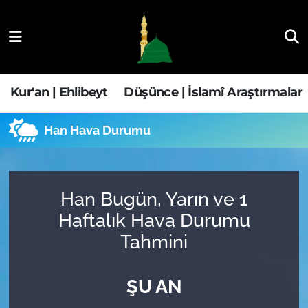
Kur'an | Ehlibeyt
Nöbetçi Eczaneler
Düşünce | İslamî Araştırmalar
Hava Durumu
Kur'an | Ehlibeyt
Düşünce | İslamî Araştırmalar
Ehla-Der Haber
Trafik Durumu
Han Hava Durumu
Yaşam | Aile&GNÇ
Süper Lig Puan Durumu ve Fikstür
Fıkıh | Ahkam
Tüm Manşetler
Han Bugün, Yarın ve 1
Haftalık Hava Durumu
Son Dakika Haberleri
Tahmini
Haber Arşivi
ŞU AN