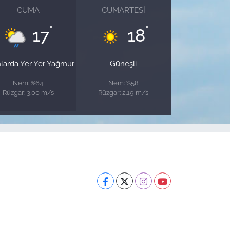
CUMA
CUMARTESI
°
°
17
18
nlarda Yer Yer Yağmur
Güneşli
Nem: %64
Nem: %58
Rüzgar: 3.00 m/s
Rüzgar: 2.19 m/s