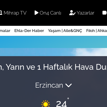
Mihrap TV
On4 Canlı
Yazarlar
rmalar
Ehla-Der Haber
Yaşam | Aile&GNÇ
Fıkıh | Ahk
, Yarın ve 1 Haftalık Hava D
Erzincan
°
24