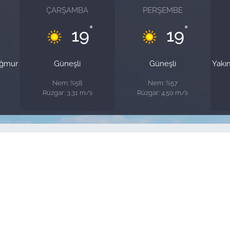
ÇARŞAMBA
PERŞEMBE
°
°
19
19
ağmur
Güneşli
Güneşli
Yakı
Nem: %58
Nem: %57
Rüzgar: 3.31 m/s
Rüzgar: 4.50 m/s