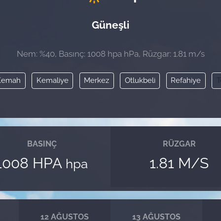
Güneşli
Nem: %40, Basınç: 1008 hpa hPa, Rüzgar: 1.81 m/s
Kemah
Kemaliye
Merkez
Otlukbeli
Refahiye
T
BASINÇ
RÜZGAR
1008 HPA
1.81 M/S
hpa
12 AĞUSTOS
13 AĞUSTOS