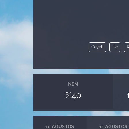
Çayırlı
İliç
NEM
%40
10 AĞUSTOS
11 AĞUSTOS