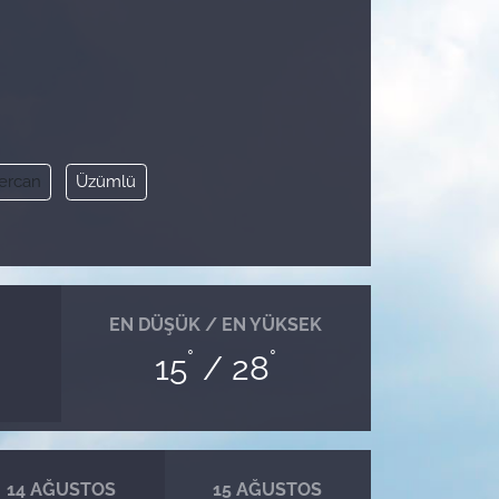
ercan
Üzümlü
EN DÜŞÜK / EN YÜKSEK
°
°
15
/ 28
14 AĞUSTOS
15 AĞUSTOS