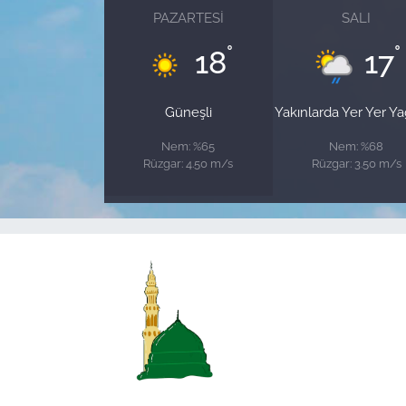
PAZARTESI
SALI
°
°
18
17
Güneşli
Yakınlarda Yer Yer Y
Nem: %65
Nem: %68
Rüzgar: 4.50 m/s
Rüzgar: 3.50 m/s